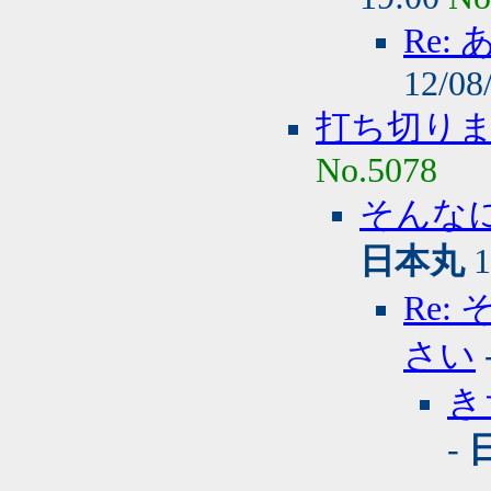
Re
12/08
打ち切り
No.5078
そんな
日本丸
1
Re
さい
き
-