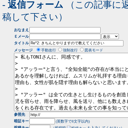
- 返信フォーム
（この記事に
稿して下さい）
おなまえ
Ｅメール
タイトル
メッセージ
手動改行
強制改行
図表モード
参照先
暗証キー
(英数字で8文字以内)
投稿キー
（投稿時
を入力してください）