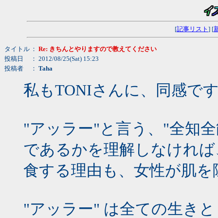
[
記事リスト
] [
タイトル
：
Re: きちんとやりますので教えてください
投稿日
： 2012/08/25(Sat) 15:23
投稿者
：
Taha
私もTONIさんに、同感で
"アッラー"と言う、"全知
であるかを理解しなければ
食する理由も、女性が肌を
"アッラー" は全ての生き