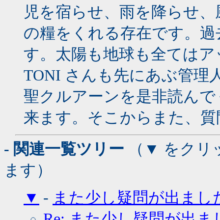
児を宿らせ、雨を降らせ、
の糧をくれる存在です。過
す。太陽も地球も全てはア
TONI さんも先にあぶ管
聖クルアーンを是非読んで
来ます。そこからまた、質
- 関連一覧ツリー
（▼ をクリ
ます）
▼
-
また少し疑問が出まし
Re: また少し疑問が出ま