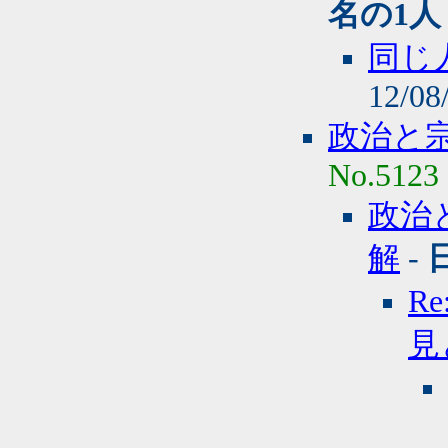
名の1人
同じ
12/08
政治と
No.5123
政治
解
-
R
見