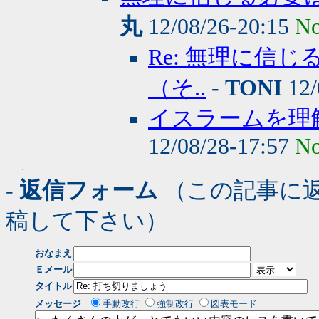
丸
12/08/26-20:15
No
Re: 無理に信
（そ..
-
TONI
12/
イスラームを理
12/08/28-17:57
No
- 返信フォーム
（この記事に
稿して下さい）
おなまえ
Ｅメール
タイトル
メッセージ
手動改行
強制改行
図表モード