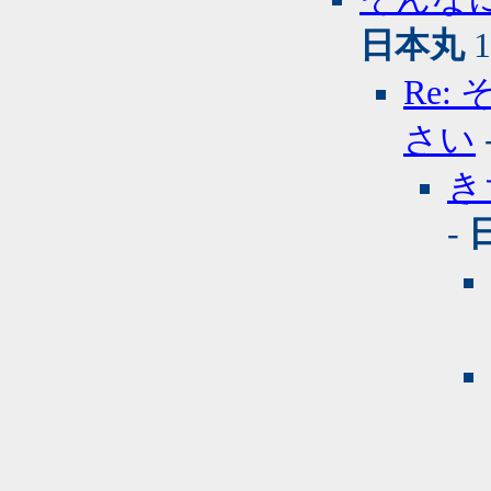
日本丸
1
Re
さい
き
-