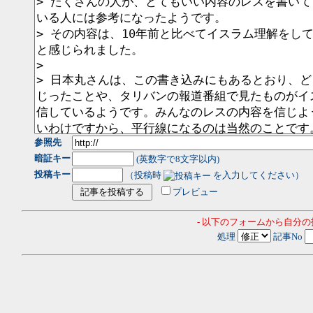
参照先
暗証キー
(英数字で8文字以内)
投稿キー
（投稿時
を入力してください）
プレビュー
- 以下のフォームから自分
処理
記事No