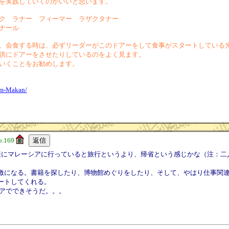
を実践していくのがいいと思います。
ク ラナー フィーマー ラザクタナー
ナール
、会食する時は、必ずリーダーがこのドアーをして食事がスタートしている
供にドアーをさせたりしているのをよく見ます。
いくことをお勧めします。
um-Makan/
o.169
繁にマレーシアに行っていると旅行というより、帰省という感じかな（注：二
激になる。書籍を探したり、博物館めぐりをしたり、そして、やはり仕事関
ートしてくれる。
シアでできそうだ。。。