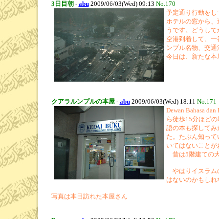
3日目朝
-
abu
2009/06/03(Wed) 09:13
No.170
予定通り行動をし
ホテルの窓から、
うです。どうして
空港到着して、一
ンプル名物、交通
今日は、新たな本
クアラルンプルの本屋
-
abu
2009/06/03(Wed) 18:11
No.171
Dewan Bah
ら徒歩15分ほど
語の本も探してみ
た。たぶん知って
いてはないことが
昔は5階建ての大
やはりイスラムの
はないのかもしれ
写真は本日訪れた本屋さん