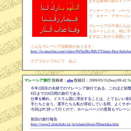
まずは食事の前のドアー
アッラーフンマ バーリ
ワ キナー アザーバン
マレーシアの子供たちは
スタートしたり、時に子
まずはこれから実践して
こんなマレーシア語動画があります。
http://tv.muxlim.com/video/fWSqS8cJMLf/Tilmiz-Doa-Sebel
クアラルンプルにて あぶ
マレーシア旅行
投稿者：
abu
投稿日：2009/05/31(Sun) 09:42
N
今年2回目の夫婦でのマレーシア旅行である。これほど頻
8日までの8日間の旅行である。
仕事を離れ、イスラム国に滞在することは、とてもいい刺
手たちと会う。選手たちも私が滞在している間、よくサポ
今回はPC持って行くので、ホームページの更新もマレー
前回の旅行報告
http://www2.dokidoki.ne.jp/islam/photo/09melaka.htm