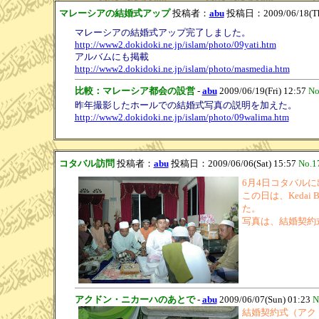
マレーシアの結婚式アップ
投稿者：
abu
投稿日：2009/06/18(Th
マレーシアの結婚式アップ完了しました。
http://www2.dokidoki.ne.jp/islam/photo/09yati.htm
アルバムにも掲載
http://www2.dokidoki.ne.jp/islam/photo/masmedia.htm
比較：マレーシア都会の設営
-
abu
2009/06/19(Fri) 12:57
No
昨年撮影したホールでの結婚式写真の説明を加えた。
http://www2.dokidoki.ne.jp/islam/photo/09walima.htm
コタバル訪問
投稿者：
abu
投稿日：2009/06/06(Sat) 15:57
No.1
6月4日コタバル
この日は、Keda
た。
写真は、結婚契約
アクドン・ニカーハのあとで
-
abu
2009/06/07(Sun) 01:23
N
結婚契約式（アク