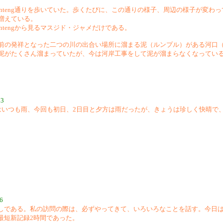
enteng通りを歩いていた。歩くたびに、この通りの様子、周辺の様子が変わ
増えている。
ntengから見るマスジド・ジャメだけである。
前の発祥となった二つの川の出合い場所に溜まる泥（ルンプル）がある河口
泥がたくさん溜まっていたが、今は河岸工事をして泥が溜まらなくなってい
73
はいつも雨、今回も初日、2日目と夕方は雨だったが、きょうは珍しく快晴で、ホ
6
しである。私の訪問の際は、必ずやってきて、いろいろなことを話す。今日は
最短新記録2時間であった。