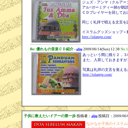
ジュズ・アンマ（クルアー
アル=ガーミディー師が朗
ＣＤプレイヤーを回してお
同じく礼拝で唱える文言を
イスラムグッズショップ＞
http://islamjp.com/
Re: 優れもの音楽ＣＤ紹介
-
abu
2009/06/14(Sun) 12:38
No.
あっという間に残り２，３
また、入荷しておきますが
写真は礼拝の文言を覚える
http://islamjp.com/
子供に教えたいドアーの第一歩
投稿者：
abu
投稿日：2009/06/04
なかなか子供のイスラム