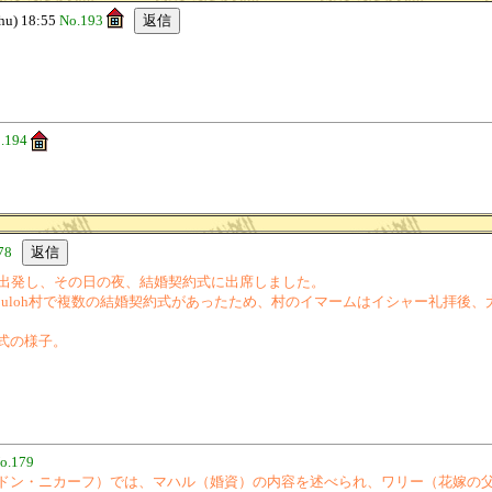
u) 18:55
No.193
.194
78
に出発し、その日の夜、結婚契約式に出席しました。
i Buloh村で複数の結婚契約式があったため、村のイマームはイシャー礼拝後
式の様子。
o.179
ドン・ニカーフ）では、マハル（婚資）の内容を述べられ、ワリー（花嫁の父