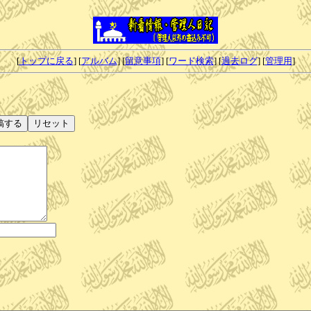
[
トップに戻る
] [
アルバム
] [
留意事項
] [
ワード検索
] [
過去ログ
] [
管理用
]