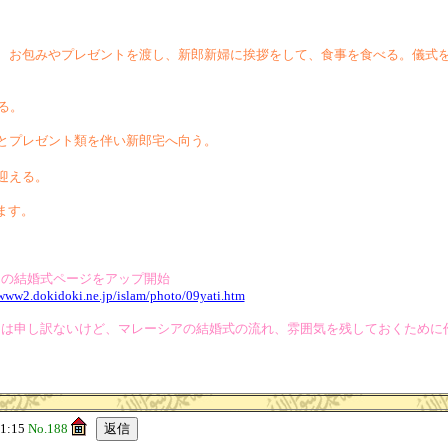
れ、お包みやプレゼントを渡し、新郎新婦に挨拶をして、食事を食べる。儀式
る。
行とプレゼント類を伴い新郎宅へ向う。
迎える。
ます。
ィの結婚式ページをアップ開始
/www2.dokidoki.ne.jp/islam/photo/09yati.htm
には申し訳ないけど、マレーシアの結婚式の流れ、雰囲気を残しておくために
1:15
No.188