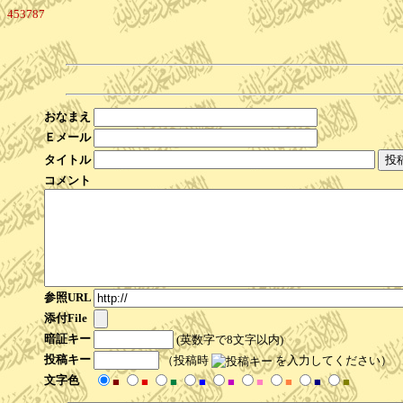
453787
おなまえ
Ｅメール
タイトル
コメント
参照URL
添付File
暗証キー
(英数字で8文字以内)
投稿キー
（投稿時
を入力してください）
文字色
■
■
■
■
■
■
■
■
■