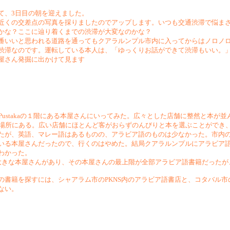
て、3日目の朝を迎えました。
近くの交差点の写真を採りましたのでアップします。いつも交通渋滞で悩ま
かな？ここに辿り着くまでの渋滞が大変なのかな？
番いいと思われる道路を通ってもクアラルンプル市内に入ってからはノロノロ
渋滞なのです。運転している本人は、「ゆっくりお話ができて渋滞もいい。
屋さん発掘に出かけて見ます
asa dan Pustakaの１階にある本屋さんにいってみた。広々とした店舗に整
の場所にある。広い店舗にほとんど客がおらずのんびりと本を選ぶことができ
たが、英語、マレー語はあるものの、アラビア語のものは少なかった。市内の
いる本屋さんだったので、行くのはやめた。結局クアラルンプルにアラビア語
わかった。
きな本屋さんがあり、その本屋さんの最上階が全部アラビア語書籍だったが
書籍を探すには、シャアラム市のPKNS内のアラビア語書店と、コタバル市
ない。