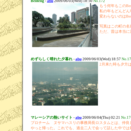
Benteng
-
abu
2009/06/03(Wed) 18:50
No.172
もう何年もこのB
私の年もどんどん
変わらないのはBe
写真はこの町の名
ただ、昔は本当に
めずらしく晴れた夕暮れ
-
abu
2009/06/03(Wed) 18:57
No.1
2月来た時も夕方
マレーシアの熱いサイト
-
abu
2009/06/04(Thu) 02:21
No.17
プロチーム ヌサマハスリの事務局長ロスタムとは、仲良
やっと帰った。これでも、過去二人で会って話した中では