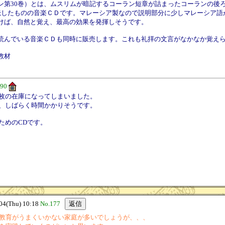
ン第30巻）とは、ムスリムが暗記するコーラン短章が詰まったコーランの後ろ
読したものの音楽ＣＤです。マレーシア製なので説明部分に少しマレーシア語
けば、自然と覚え、最高の効果を発揮しそうです。
読んでいる音楽ＣＤも同時に販売します。これも礼拝の文言がなかなか覚え
教材
190
枚の在庫になってしまいました。
、しばらく時間かかりそうです。
ためのCDです。
(Thu) 10:18
No.177
教育がうまくいかない家庭が多いでしょうが、、、