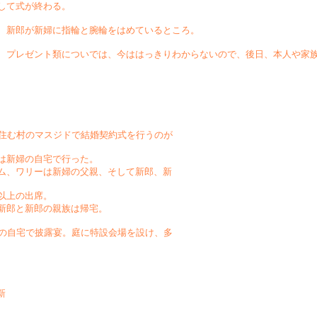
して式が終わる。
、新郎が新婦に指輪と腕輪をはめているところ。
、プレゼント類についでは、今ははっきりわからないので、後日、本人や家
の住む村のマスジドで結婚契約式を行うのが
は新婦の自宅で行った。
ム、ワリーは新婦の父親、そして新郎、新
以上の出席。
新郎と新郎の親族は帰宅。
婦の自宅で披露宴。庭に特設会場を設け、多
、
新