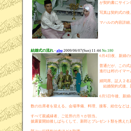
が契約書にサイン
写真は契約式の後
マハルの内容詳細
結婚式の流れ
-
abu
2009/06/07(Sun) 11:44
No.180
6月4日夜、新婦
普通だが、この式
進行は村のイマー
婦同席。証人２名
結婚契約式後、
6月5日午後、新
数の出席者を迎える。会場準備、料理、接客、給仕などは
すべて親戚縁者、ご近所の方々が担当。
披露宴開始後しばらくして、新郎とプレゼント類を携えた