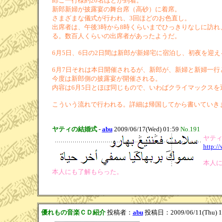
郎ご一行様約20名ほどが到着。
新郎新婦が披露宴の舞台席（高砂）に着席。
さまざまな儀式が行われ、3回ほどのお色直し。
出席者は、午後3時から8時くらいまでひっきりなしに訪
る。数百人くらいの出席者があったようだ。
6月5日、6日の2日間は新郎が新婦宅に宿泊し、初夜を迎え
6月7日それは本日開催されるが、新郎が、新婦と新婦一
今度は新郎側の披露宴が開催される。
内容は6月5日とほぼ同じもので、いわばクライマックスを
こういう流れで行われる。詳細は帰国してから書いていき
ヤティの結婚式
-
abu
2009/06/17(Wed) 01:59
No.191
ヤテ
http:/
本人
本人にも了解もらった。
優れもの音楽ＣＤ紹介
投稿者：
abu
投稿日：2009/06/11(Thu) 1