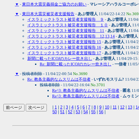
▼
-
東日本大震災義捐金ご協力のお願い
-
マレーシアハラルコーポレ
▼
-
東日本大震災被災者支援報告
-
あぶ管理人
11/04/22-14:22
No.369
イスラミックトラスト被災者支援報告 ９
-
あぶ管理人
11/04
イスラミックトラスト被災者支援報告 １０
-
あぶ管理人
11/
イスラミックトラスト被災者支援報告 11
-
あぶ管理人
11/04
イスラミックトラスト被災者支援報告 12,13,14
-
あぶ管理人
イスラミックトラスト被災者支援報告 15
-
あぶ管理人
11/04/2
イスラミックトラスト被災者支援報告 16
-
あぶ管理人
11/04/2
イスラミックトラスト被災者支援報告 17
-
あぶ管理人
11/04/2
新聞に載ったICOJのカレー炊き出し
-
あぶ管理人
11/04/29-15
Re: 新聞に載ったICOJのカレー炊き出し
-
一信者
11/05/
▼
-
投稿者削除
- 11/04/22-00:54
No.3690
Re: 教条主義的なムスリムは不信者
-
いずれモスリム?
11/04/2
投稿者削除
- 11/04/22-16:04
No.3701
Re^3: 教条主義的なムスリムは不信者
-
匿名
11/0
Re^3: 教条主義的なムスリムは不信者
-
ムゥミン
|
1
|
2
|
3
|
4
|
5
|
6
|
7
|
8
|
9
|
10
|
11
|
12
|
13
|
1
50
|
51
|
52
|
53
|
54
|
55
|
56
|