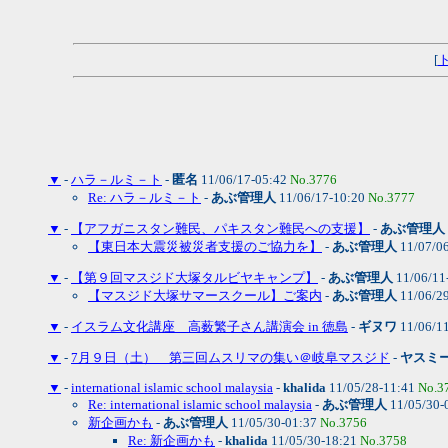
[
▼
-
ハラ－ルミ－ト
-
匿名
11/06/17-05:42
No.3776
Re: ハラ－ルミ－ト
-
あぶ管理人
11/06/17-10:20
No.3777
▼
-
【アフガニスタン難民、パキスタン難民への支援】
-
あぶ管理人
【東日本大震災被災者支援のご協力を】
-
あぶ管理人
11/07/0
▼
-
【第９回マスジド大塚タルビヤキャンプ】
-
あぶ管理人
11/06/11
【マスジド大塚サマースクール】ご案内
-
あぶ管理人
11/06/2
▼
-
イスラム文化講座 高薮繁子さん講演会 in 徳島
-
ギヌワ
11/06/1
▼
-
7月９日（土） 第三回ムスリマの集い＠岐阜マスジド
-
ヤスミ
▼
-
international islamic school malaysia
-
khalida
11/05/28-11:41
No.3
Re: international islamic school malaysia
-
あぶ管理人
11/05/30-
新企画かも
-
あぶ管理人
11/05/30-01:37
No.3756
Re: 新企画かも
-
khalida
11/05/30-18:21
No.3758