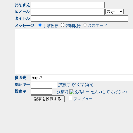
おなまえ
Ｅメール
タイトル
メッセージ
手動改行
強制改行
図表モード
参照先
暗証キー
(英数字で8文字以内)
投稿キー
（投稿時
を入力してください）
プレビュー