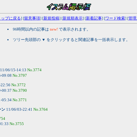
トップに戻る
] [
留意事項
] [
新規投稿
] [
新規順表示
] [
新着記事
] [
ワード検索
] [
管理
96時間以内の記事は
new!
で表示されます。
ツリー先頭部の ▼ をクリックすると関連記事を一括表示します。
11/06/15-14:13
No.3774
6-09:08
No.3797
-22:56
No.3772
9-00:37
No.3790
1-05:34
No.3771
ーン
11/06/03-22:41
No.3764
754
01:33
No.3755