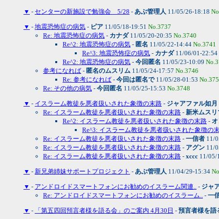
▼
-
センターの新施設で勉強会 5/28
-
あぶ管理人
11/05/26-18:18
No
▼
-
地震恐怖症の病気
-
ピア
11/05/18-19:51
No.3737
Re: 地震恐怖症の病気
-
カナダ
11/05/20-20:35
No.3740
Re^2: 地震恐怖症の病気
-
匿名
11/05/22-14:44
No.3741
Re^3: 地震恐怖症の病気
-
カナダ
11/06/01-22:54
Re^2: 地震恐怖症の病気
-
今回匿名
11/05/23-10:09
No.3
参考になれば
-
匿名のムスリム
11/05/24-17:57
No.3746
Re: 参考になれば
-
今回は匿名で
11/05/28-01:53
No.37
Re: その他の病気
-
今回匿名
11/05/25-15:53
No.3748
▼
-
イスラーム教徒を悪者扱いされた象徴の末路
-
ジャアファル如月
Re: イスラーム教徒を悪者扱いされた象徴の末路
-
新米ムスリ
Re^2: イスラーム教徒を悪者扱いされた象徴の末路
-
オ
Re^3: イスラーム教徒を悪者扱いされた象徴の
Re: イスラーム教徒を悪者扱いされた象徴の末路
-
一信者
11/0
Re: イスラーム教徒を悪者扱いされた象徴の末路
-
アグン
11/0
Re: イスラーム教徒を悪者扱いされた象徴の末路
-
xccc
11/05/
▼
-
新兄弟姉妹サポートプロジェクト
-
あぶ管理人
11/04/29-15:34
No
▼
-
アンドロイドスマートフォンにお勧めのイスラーム関連..
-
ジャ
Re: アンドロイドスマートフォンにお勧めのイスラーム..
-
一
▼
-
「第五四回預言者様を語る会」のご案内 4月30日
-
預言者様を語