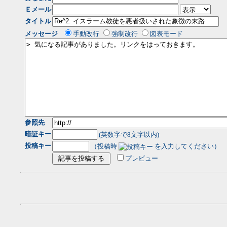
Ｅメール
タイトル
メッセージ
手動改行
強制改行
図表モード
参照先
暗証キー
(英数字で8文字以内)
投稿キー
（投稿時
を入力してください）
プレビュー