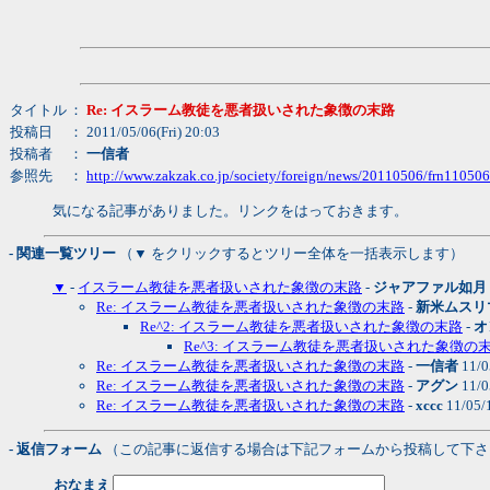
タイトル
：
Re: イスラーム教徒を悪者扱いされた象徴の末路
投稿日
： 2011/05/06(Fri) 20:03
投稿者
：
一信者
参照先
：
http://www.zakzak.co.jp/society/foreign/news/20110506/frn1105
気になる記事がありました。リンクをはっておきます。
- 関連一覧ツリー
（▼ をクリックするとツリー全体を一括表示します）
▼
-
イスラーム教徒を悪者扱いされた象徴の末路
-
ジャアファル如月
Re: イスラーム教徒を悪者扱いされた象徴の末路
-
新米ムスリ
Re^2: イスラーム教徒を悪者扱いされた象徴の末路
-
オ
Re^3: イスラーム教徒を悪者扱いされた象徴の
Re: イスラーム教徒を悪者扱いされた象徴の末路
-
一信者
11/0
Re: イスラーム教徒を悪者扱いされた象徴の末路
-
アグン
11/0
Re: イスラーム教徒を悪者扱いされた象徴の末路
-
xccc
11/05/
- 返信フォーム
（この記事に返信する場合は下記フォームから投稿して下さ
おなまえ