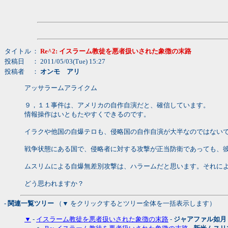
タイトル
：
Re^2: イスラーム教徒を悪者扱いされた象徴の末路
投稿日
： 2011/05/03(Tue) 15:27
投稿者
：
オンモ アリ
アッサラームアライクム
９，１１事件は、アメリカの自作自演だと、確信しています。
情報操作はいともたやすくできるのです。
イラクや他国の自爆テロも、侵略国の自作自演が大半なのではない
戦争状態にある国で、侵略者に対する攻撃が正当防衛であっても、
ムスリムによる自爆無差別攻撃は、ハラームだと思います。それに
どう思われますか？
- 関連一覧ツリー
（▼ をクリックするとツリー全体を一括表示します）
▼
-
イスラーム教徒を悪者扱いされた象徴の末路
-
ジャアファル如月