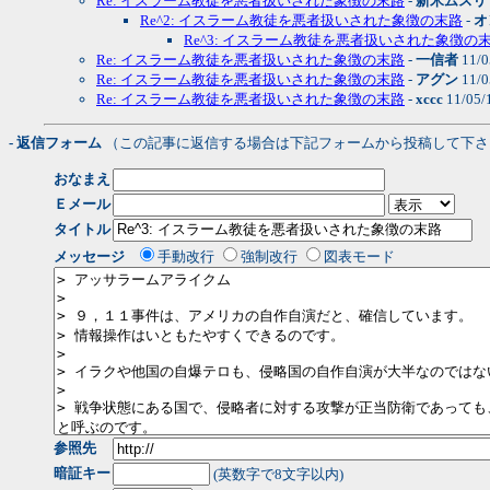
Re: イスラーム教徒を悪者扱いされた象徴の末路
-
新米ムスリ
Re^2: イスラーム教徒を悪者扱いされた象徴の末路
-
オ
Re^3: イスラーム教徒を悪者扱いされた象徴の
Re: イスラーム教徒を悪者扱いされた象徴の末路
-
一信者
11/0
Re: イスラーム教徒を悪者扱いされた象徴の末路
-
アグン
11/0
Re: イスラーム教徒を悪者扱いされた象徴の末路
-
xccc
11/05/
- 返信フォーム
（この記事に返信する場合は下記フォームから投稿して下さ
おなまえ
Ｅメール
タイトル
メッセージ
手動改行
強制改行
図表モード
参照先
暗証キー
(英数字で8文字以内)