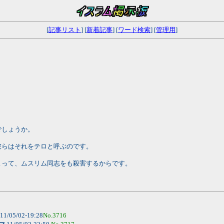
[
記事リスト
] [
新着記事
] [
ワード検索
] [
管理用
]
でしょうか。
彼らはそれをテロと呼ぶのです。
よって、ムスリム同志をも殺害するからです。
11/05/02-19:28
No.3716