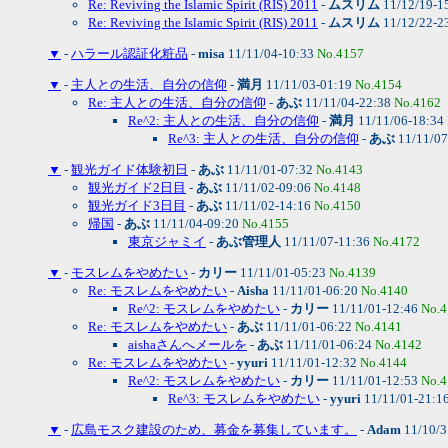
Re: Reviving the Islamic Spirit (RIS) 2011
-
ムスリム
11/12/19-1
Re: Reviving the Islamic Spirit (RIS) 2011
-
ムスリム
11/12/22-2
▼
-
ハラール認証化粧品
-
misa
11/11/04-10:33
No.4157
▼
-
主人との生活、自分の信仰
-
満月
11/11/03-01:19
No.4154
Re: 主人との生活、自分の信仰
-
あぶ
11/11/04-22:38
No.4162
Re^2: 主人との生活、自分の信仰
-
満月
11/11/06-18:34
Re^3: 主人との生活、自分の信仰
-
あぶ
11/11/07
▼
-
観光ガイド体験初日
-
あぶ
11/11/01-07:32
No.4143
観光ガイド2日目
-
あぶ
11/11/02-09:06
No.4148
観光ガイド3日目
-
あぶ
11/11/02-14:16
No.4150
帰国
-
あぶ
11/11/04-09:20
No.4155
東京ジャミイ
-
あぶ管理人
11/11/07-11:36
No.4172
▼
-
モスレムをやめたい
-
カリー
11/11/01-05:23
No.4139
Re: モスレムをやめたい
-
Aisha
11/11/01-06:20
No.4140
Re^2: モスレムをやめたい
-
カリー
11/11/01-12:46
No.4
Re: モスレムをやめたい
-
あぶ
11/11/01-06:22
No.4141
aishaさんへメールを
-
あぶ
11/11/01-06:24
No.4142
Re: モスレムをやめたい
-
yyuri
11/11/01-12:32
No.4144
Re^2: モスレムをやめたい
-
カリー
11/11/01-12:53
No.4
Re^3: モスレムをやめたい
-
yyuri
11/11/01-21:1
▼
-
広島モスク建設のため、募金を募集しています。
-
Adam
11/10/3