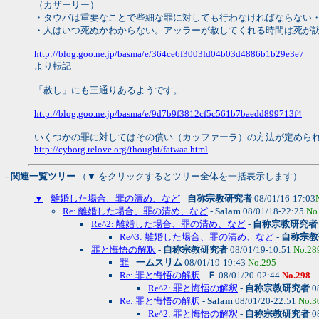
（カザーリー）
・タウバは重要なことで些細な罪に対しても行わなければならない
・人はいつ死ぬかわからない。アッラーが赦してくれる時間は死が
http://blog.goo.ne.jp/basma/e/364ce6f3003fd04b03d4886b1b29e3e7
より転記
「赦し」にも三通りあるようです。
http://blog.goo.ne.jp/basma/e/9d7b9f3812cf5c561b7baedd899713f4
いくつかの罪に対してはその償い（カッファーラ）の方法が定めら
http://cyborg.relove.org/thought/fatwaa.html
- 関連一覧ツリー
（▼ をクリックするとツリー全体を一括表示します）
▼
-
離婚した場合、罪の清め、など
-
自称宗教研究者
08/01/16-17:03
Re: 離婚した場合、罪の清め、など
-
Salam
08/01/18-22:25
No
Re^2: 離婚した場合、罪の清め、など
-
自称宗教研究者
Re^3: 離婚した場合、罪の清め、など
-
自称宗教
罪と悔悟の解釈
-
自称宗教研究者
08/01/19-10:51
No.28
罪
-
一ムスリム
08/01/19-19:43
No.295
Re: 罪と悔悟の解釈
-
Ｆ
08/01/20-02:44
No.298
Re^2: 罪と悔悟の解釈
-
自称宗教研究者
0
Re: 罪と悔悟の解釈
-
Salam
08/01/20-22:51
No.3
Re^2: 罪と悔悟の解釈
-
自称宗教研究者
0