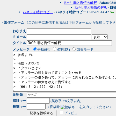
Re^3: 罪と悔悟の解釈
-
Salam
08/0
Re^4: 罪と悔悟の解釈
-
自
パネライ時計コピー
-
パネライ時計コピー
13/05/21-14:42
No.
- 返信フォーム
（この記事に返信する場合は下記フォームから投稿して下さ
おなまえ
Ｅメール
タイトル
メッセージ
手動改行
強制改行
図表モード
参照先
暗証キー
(英数字で8文字以内)
投稿キー
（投稿時
を入力してください）
プレビュー