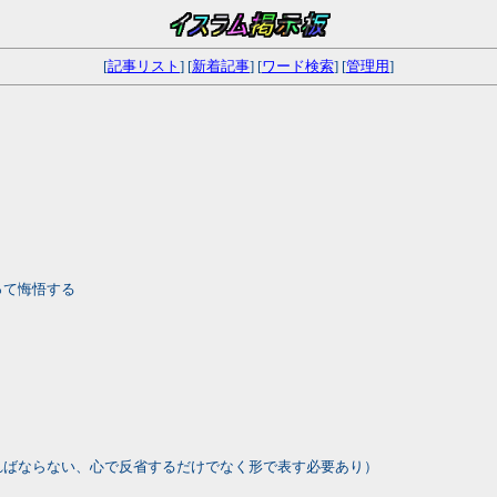
[
記事リスト
] [
新着記事
] [
ワード検索
] [
管理用
]
って悔悟する
ればならない、心で反省するだけでなく形で表す必要あり）