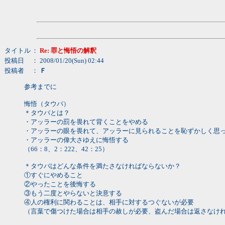
タイトル
：
Re: 罪と悔悟の解釈
投稿日
： 2008/01/20(Sun) 02:44
投稿者
：
Ｆ
参考までに
悔悟（タウバ）
＊タウバとは？
・アッラーの罰を畏れて背くことをやめる
・アッラーの眼を畏れて、アッラーに見られることを恥ずかしく思
・アッラーの偉大さゆえに悔悟する
（66：8、2：222、42：25）
＊タウバはどんな条件を満たさなければならないか？
①すぐにやめること
②やったことを後悔する
③もう二度とやらないと決意する
④人の権利に関わることは、相手に対するつぐないが必要
（言葉で傷つけた場合は相手の赦しが必要、盗んだ場合は返さなけ