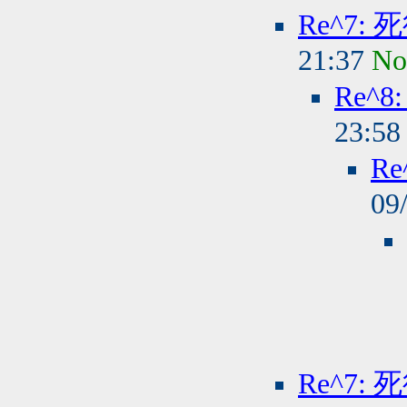
Re^7:
21:37
No
Re^
23:5
R
09
Re^7: