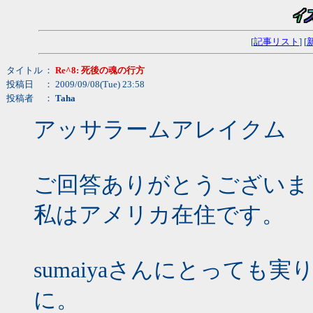
[
記事リスト
] [
タイトル
：
Re^8: 死後の魂の行方
投稿日
： 2009/09/08(Tue) 23:58
投稿者
：
Taha
アッサラームアレイクム
ご回答ありがとうございま
私はアメリカ在住です。
sumaiyaさんにとって
に。