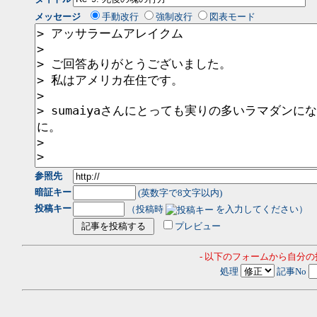
メッセージ
手動改行
強制改行
図表モード
参照先
暗証キー
(英数字で8文字以内)
投稿キー
（投稿時
を入力してください）
プレビュー
- 以下のフォームから自分
処理
記事No