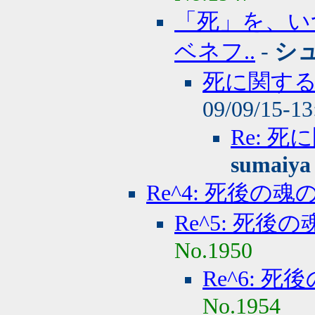
「死」を、い
ベネフ..
-
シ
死に関す
09/09/15-1
Re: 
sumaiya
Re^4: 死後の魂
Re^5: 死後
No.1950
Re^6: 
No.1954