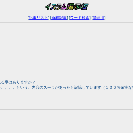
[
記事リスト
] [
新着記事
] [
ワード検索
] [
管理用
]
、
返る事はありますか？
た。。。。という、内容のスーラがあったと記憶しています（１００％確実な