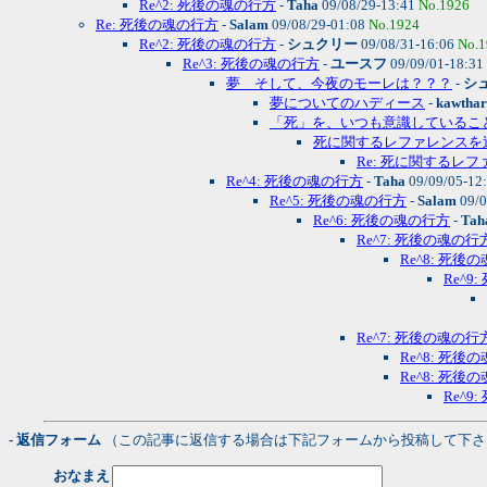
Re^2: 死後の魂の行方
-
Taha
09/08/29-13:41
No.1926
Re: 死後の魂の行方
-
Salam
09/08/29-01:08
No.1924
Re^2: 死後の魂の行方
-
シュクリー
09/08/31-16:06
No.1
Re^3: 死後の魂の行方
-
ユースフ
09/09/01-18:31
夢 そして、今夜のモーレは？？？
-
シ
夢についてのハディース
-
kawthar
「死」を、いつも意識していること
死に関するレファレンスを
Re: 死に関するレ
Re^4: 死後の魂の行方
-
Taha
09/09/05-12
Re^5: 死後の魂の行方
-
Salam
09/0
Re^6: 死後の魂の行方
-
Tah
Re^7: 死後の魂の行
Re^8: 死後
Re^9
Re^7: 死後の魂の行
Re^8: 死後
Re^8: 死後
Re^9
- 返信フォーム
（この記事に返信する場合は下記フォームから投稿して下さ
おなまえ