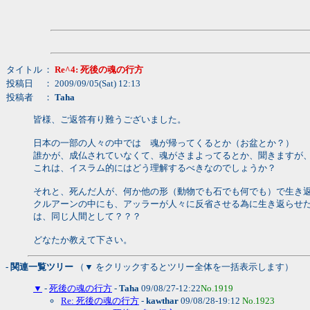
タイトル
：
Re^4: 死後の魂の行方
投稿日
： 2009/09/05(Sat) 12:13
投稿者
：
Taha
皆様、ご返答有り難うございました。
日本の一部の人々の中では 魂が帰ってくるとか（お盆とか？）
誰かが、成仏されていなくて、魂がさまよってるとか、聞きますが
これは、イスラム的にはどう理解するべきなのでしょうか？
それと、死んだ人が、何か他の形（動物でも石でも何でも）で生き
クルアーンの中にも、アッラーが人々に反省させる為に生き返らせ
は、同じ人間として？？？
どなたか教えて下さい。
- 関連一覧ツリー
（▼ をクリックするとツリー全体を一括表示します）
▼
-
死後の魂の行方
-
Taha
09/08/27-12:22
No.1919
Re: 死後の魂の行方
-
kawthar
09/08/28-19:12
No.1923