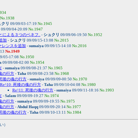
934
No.1938
ュクリ
09/09/03-17:19
No.1945
09/09/04-20:09
No.1947
による３つのベネフ..
-
シュクリ
09/09/06-19:50
No.1952
追加
-
シュクリ
09/09/15-13:08
No.2015
ファレンスを追加
-
sumaiya
09/09/15-14:10
No.2016
:13
No.1949
9/05-17:08
No.1950
a
09/09/08-02:00
No.1954
方
-
sumaiya
09/09/08-21:37
No.1965
の魂の行方
-
Taha
09/09/08-23:58
No.1968
: 死後の魂の行方
-
sumaiya
09/09/09-00:50
No.1970
Re^10: 死後の魂の行方
-
Taha
09/09/10-04:08
No.1980
Re^11: 死後の魂の行方
-
sumaiya
09/09/11-18:16
No.1993
方
-
Salam
09/09/09-19:27
No.1974
の魂の行方
-
sumaiya
09/09/09-19:55
No.1975
の魂の行方
-
Abdul Haqq
09/09/09-20:14
No.1977
: 死後の魂の行方
-
Taha
09/09/10-13:11
No.1984
い）