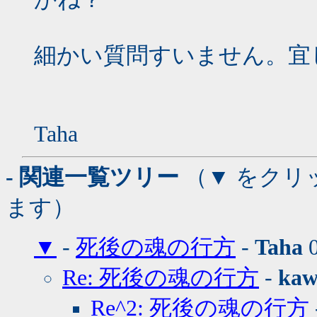
細かい質問すいません。宜
Taha
- 関連一覧ツリー
（▼ をクリ
ます）
▼
-
死後の魂の行方
-
Taha
0
Re: 死後の魂の行方
-
kaw
Re^2: 死後の魂の行方