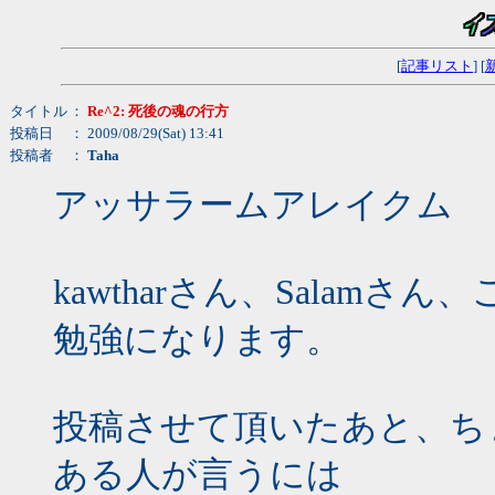
[
記事リスト
] [
タイトル
：
Re^2: 死後の魂の行方
投稿日
： 2009/08/29(Sat) 13:41
投稿者
：
Taha
アッサラームアレイクム
kawtharさん、Salam
勉強になります。
投稿させて頂いたあと、ち
ある人が言うには