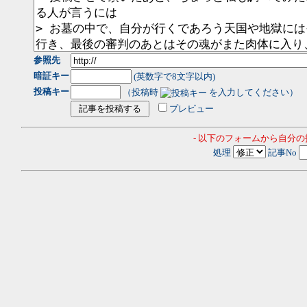
参照先
暗証キー
(英数字で8文字以内)
投稿キー
（投稿時
を入力してください）
プレビュー
- 以下のフォームから自分
処理
記事No