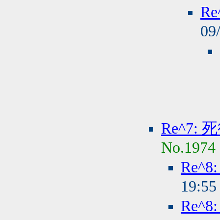
R
09
Re^7:
No.1974
Re^
19:5
Re^