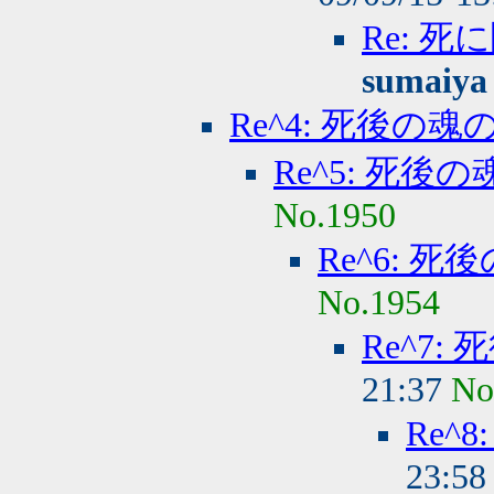
Re: 
sumaiya
Re^4: 死後の魂
Re^5: 死後
No.1950
Re^6: 
No.1954
Re^7:
21:37
No
Re^
23:5