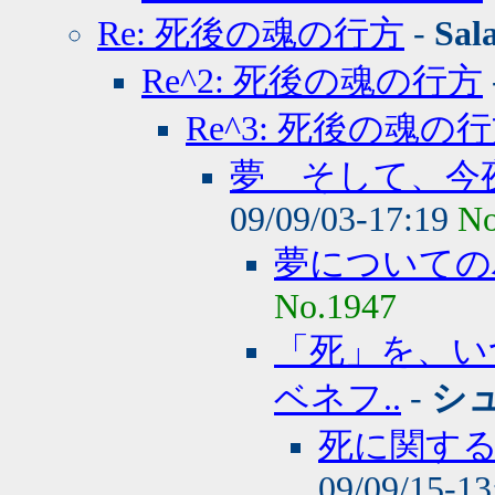
Re: 死後の魂の行方
-
Sal
Re^2: 死後の魂の行方
Re^3: 死後の魂の
夢 そして、今
09/09/03-17:19
No
夢についての
No.1947
「死」を、い
ベネフ..
-
シ
死に関す
09/09/15-1