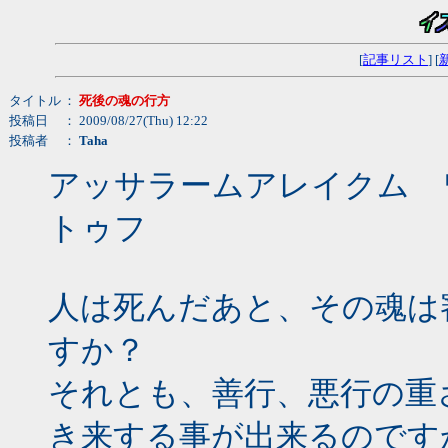
[
記事リスト
] [
タイトル
：
死後の魂の行方
投稿日
： 2009/08/27(Thu) 12:22
投稿者
：
Taha
アッサラームアレイクム 
トゥフ
人は死んだあと、その魂は
すか？
それとも、善行、悪行の重
き来する事が出来るのです