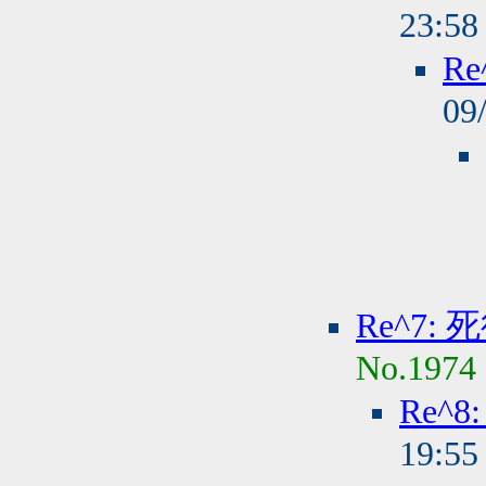
23:5
R
09
Re^7:
No.1974
Re^
19:5