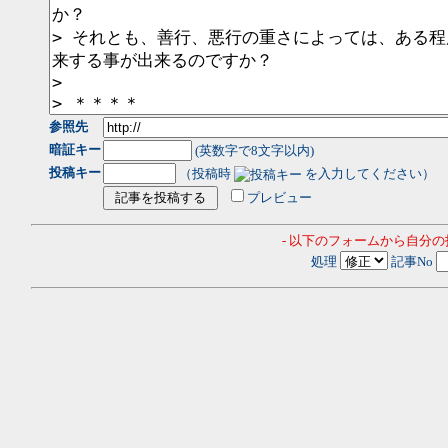
参照先
暗証キー
(英数字で8文字以内)
投稿キー
（投稿時
を入力してください）
プレビュー
- 以下のフォームから自分
処理
記事No