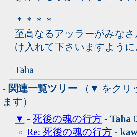
＊＊＊＊
至高なるアッラーがみなさ
け入れて下さいますように
Taha
- 関連一覧ツリー
（▼ をクリ
ます）
▼
-
死後の魂の行方
-
Taha
0
Re: 死後の魂の行方
-
kaw