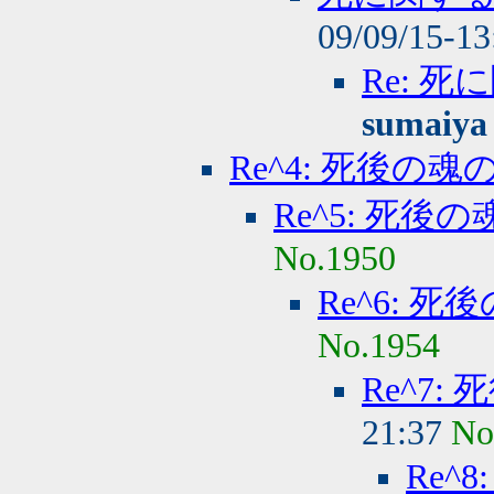
09/09/15-1
Re: 
sumaiya
Re^4: 死後の魂
Re^5: 死後
No.1950
Re^6: 
No.1954
Re^7:
21:37
No
Re^