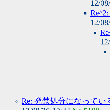
12/08
Re^
12/08
R
12
Re: 発禁処分になって