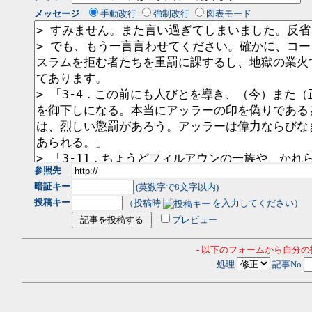
メッセージ
手動改行
強制改行
図表モード
参照先
暗証キー
(英数字で8文字以内)
投稿キー
（投稿時
を入力してください）
プレビュー
- 以下のフォームから自分
処理
記事No