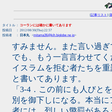
[
記事リスト
] [
タイトル
：
コーランには確かに書いてあります
投稿日
： 2012/08/30(Thu) 22:57
投稿者
：
日本丸
<
mitama36@kih.biglobe.ne.jp
>
すみません。また言い過ぎ
でも、もう一言言わせてく
イスラムを拒む者たちを重
と書いてあります。
「3-4．この前にも人びと
別を御下しになる。本当に
者には、烈しい懲罰があろ