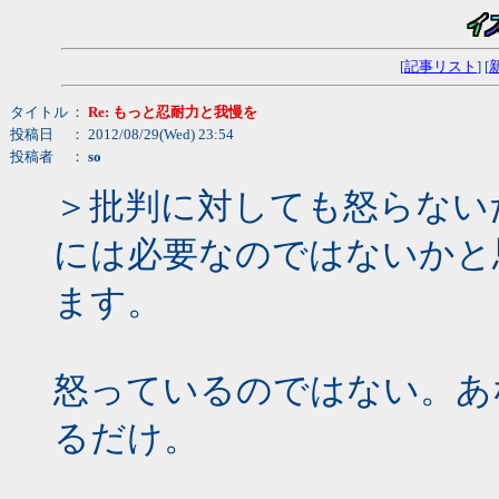
[
記事リスト
] [
タイトル
：
Re: もっと忍耐力と我慢を
投稿日
： 2012/08/29(Wed) 23:54
投稿者
：
so
＞批判に対しても怒らない
には必要なのではないかと
ます。
怒っているのではない。あ
るだけ。