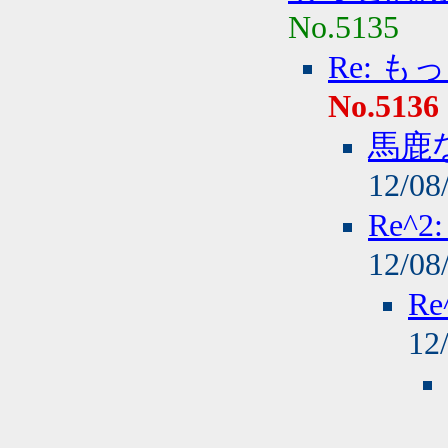
No.5135
Re: 
No.5136
馬鹿
12/08
Re^
12/08
R
12