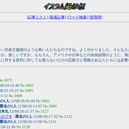
[
記事リスト
] [
新着記事
] [
ワード検索
] [
管理用
]
ない共産主義国のような怖い人たちなのですね。よく分かりました。そんな人
すか。楽しいですか。もちろん、アメリカや日本などの自由諸国のように、無
ムに対する批判に対しても怒らないだけの忍耐力と我慢があなたたちには必要
No.5075
08/24-15:49
No.5081
08/25-10:25
No.5085
23:12
No.5089
の1人
12/08/26-01:04
No.5092
匿名の1人
12/08/26-12:07
No.5099
日本丸
12/08/28-21:57
No.5127
なのです
-
匿名の1人
12/08/29-17:32
No.5132
匿名の1人
12/08/26-13:08
No.5101
/28-22:06
No.5128