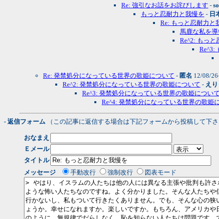
Re: 強引なお話をお詫びします
-
so
もっと忍耐力と我慢を
-
日
Re: もっと忍耐力と
馬鹿な私を導
Re^2: も
Re^
Re: 発禁処分になっている世界の歌姫について
-
匿名
12/08/26
Re^2: 発禁処分になっている世界の歌姫について
-
えり
Re^3: 発禁処分になっている世界の歌姫につい
Re^4: 発禁処分になっている世界の歌姫
- 返信フォーム
（この記事に返信する場合は下記フォームから投稿して下さ
おなまえ
Ｅメール
タイトル
メッセージ
手動改行
強制改行
図表モード