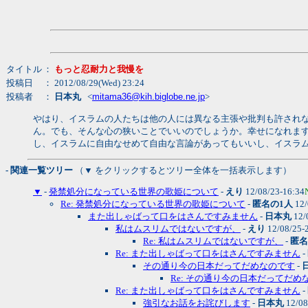
タイトル
：
もっと忍耐力と我慢を
投稿日
： 2012/08/29(Wed) 23:24
投稿者
：
日本丸
<
mitama36@kih.biglobe.ne.jp
>
やはり、イスラムの人たちは他の人には異なる主張や批判も許され
ん。でも、そんな心の狭いことでいいのでしょうか。幸せになれま
し、イスラムに自由なせめて自由な言論があってもいいし、イスラ
- 関連一覧ツリー
（▼ をクリックするとツリー全体を一括表示します）
▼
-
発禁処分になっている世界の歌姫について
-
えり
12/08/23-16:34
Re: 発禁処分になっている世界の歌姫について
-
匿名の1人
12/
また出しゃばって口をはさんですみません
-
日本丸
12/
私はムスリムではないですが、
-
えり
12/08/25-
Re: 私はムスリムではないですが、
-
匿名
Re: また出しゃばって口をはさんですみません
-
その通り今の日本だってだめなのです
-
Re: その通り今の日本だってだめ
Re: また出しゃばって口をはさんですみません
-
強引なお話をお詫びします
-
日本丸
12/08