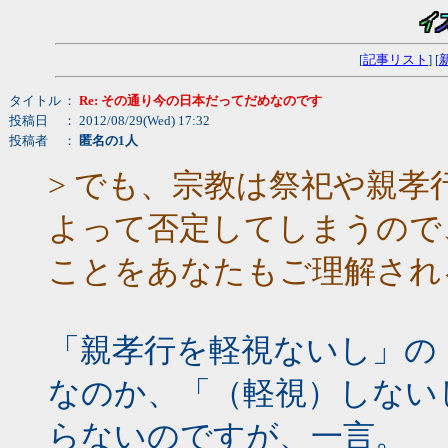
[
記事リスト
] [
タイトル
：
Re: その通り今の日本だってだめなのです
投稿日
： 2012/08/29(Wed) 17:32
投稿者
：
匿名の1人
> でも、宗教は祭祀や親
よって否定してしまうので
ことをあなたもご理解され
「親孝行を軽視ないし」の
なのか、「（軽視）しない
らないのですが、一言。