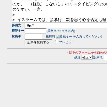
参照先
暗証キー
(英数字で8文字以内)
投稿キー
（投稿時
を入力してください）
プレビュー
- 以下のフォームから自分
処理
記事No