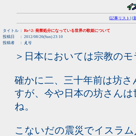
[
記事リスト
] [
タイトル
：
Re^2: 発禁処分になっている世界の歌姫について
投稿日
： 2012/08/26(Sun) 23:10
投稿者
：
えり
＞日本においては宗教のモ
確かに二、三十年前は坊さ
すが、今や日本の坊さんは
ね。
こないだの震災でイスラム