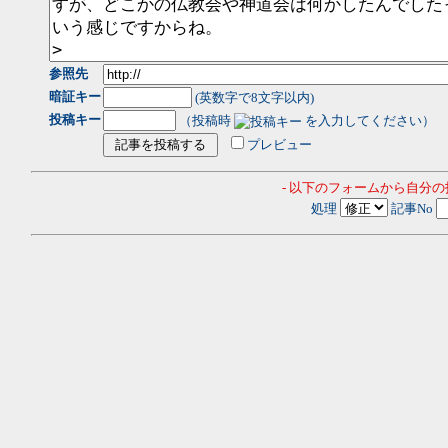
参照先
暗証キー
(英数字で8文字以内)
投稿キー
（投稿時
を入力してください）
プレビュー
- 以下のフォームから自分
処理
記事No