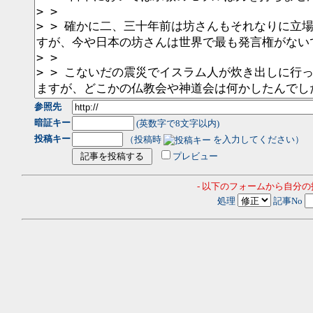
参照先
暗証キー
(英数字で8文字以内)
投稿キー
（投稿時
を入力してください）
プレビュー
- 以下のフォームから自分
処理
記事No