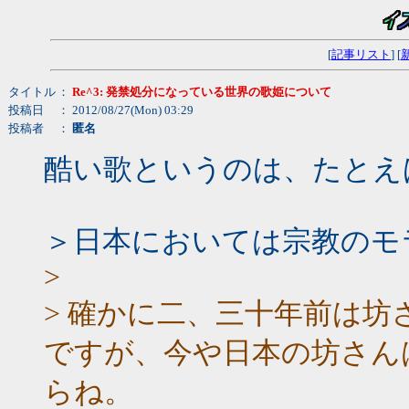
[
記事リスト
] [
タイトル
：
Re^3: 発禁処分になっている世界の歌姫について
投稿日
： 2012/08/27(Mon) 03:29
投稿者
：
匿名
酷い歌というのは、たとえ
＞日本においては宗教のモ
>
> 確かに二、三十年前は
ですが、今や日本の坊さん
らね。