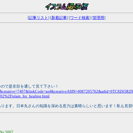
[
記事リスト
] [
新着記事
] [
ワード検索
] [
管理用
]
いので是非目を通して見て下さい！
027&creative=7407&linkCode=as4&creativeASIN=4087205762&adid=0TC8Z65
2%2Fislam_for_healing.html
あります。日本丸さんの知識を深める意力は素晴らしいと思います！私も見習
No.5007