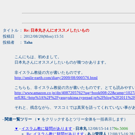
タイトル
：
Re: 日本丸さんにオススメしたいもの
投稿日
： 2012/08/20(Mon) 15:51
投稿者
：
Taha
こんにちは、初めまして。
日本丸さんにオススメしたいものが幾つかあります。
非イスラム教徒の方が書いたものです。
http://smile-earth.com/diary/2009/08/000576.html
こちらも、非イスラム教徒の方が書いたものです。とても読みやす
http://www.amazon.co.jp/dp/4087205762?tag=book008-22&camp=1
refURL=http%3A%2F%2Fyasuyukima.typepad.jp%2Fblog%2F2011%2F0
それと、残念ながら、マスコミでは真実を語ってくれていない事が
- 関連一覧ツリー
（▼ をクリックするとツリー全体を一括表示します）
▼
-
イスラム教に疑問があります
-
日本丸
12/08/15-14:17
No.5006
Re: イスラム教に疑問があります
-
あぶ管理人
12/08/15-16:28