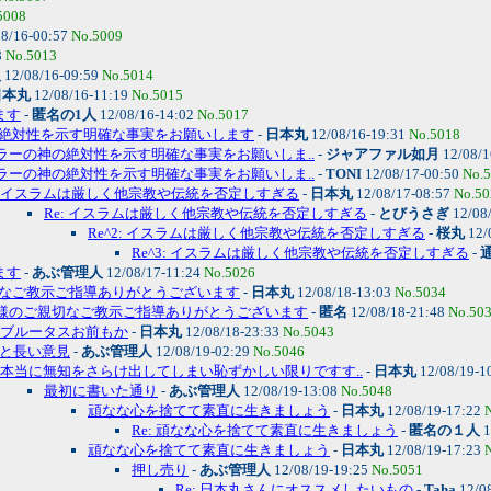
5008
8/16-00:57
No.5009
8
No.5013
人
12/08/16-09:59
No.5014
日本丸
12/08/16-11:19
No.5015
ます
-
匿名の1人
12/08/16-14:02
No.5017
絶対性を示す明確な事実をお願いします
-
日本丸
12/08/16-19:31
No.5018
 アラーの神の絶対性を示す明確な事実をお願いしま..
-
ジャアファル如月
12/08/1
 アラーの神の絶対性を示す明確な事実をお願いしま..
-
TONI
12/08/17-00:50
No.
イスラムは厳しく他宗教や伝統を否定しすぎる
-
日本丸
12/08/17-08:57
No.50
Re: イスラムは厳しく他宗教や伝統を否定しすぎる
-
とびうさぎ
12/08
Re^2: イスラムは厳しく他宗教や伝統を否定しすぎる
-
桜丸
12/
Re^3: イスラムは厳しく他宗教や伝統を否定しすぎる
-
ます
-
あぶ管理人
12/08/17-11:24
No.5026
なご教示ご指導ありがとうございます
-
日本丸
12/08/18-13:03
No.5034
 皆様のご親切なご教示ご指導ありがとうございます
-
匿名
12/08/18-21:48
No.50
ブルータスお前もか
-
日本丸
12/08/18-23:33
No.5043
と長い意見
-
あぶ管理人
12/08/19-02:29
No.5046
本当に無知をさらけ出してしまい恥ずかしい限りですす..
-
日本丸
12/08/19-1
最初に書いた通り
-
あぶ管理人
12/08/19-13:08
No.5048
頑なな心を捨てて素直に生きましょう
-
日本丸
12/08/19-17:22
Re: 頑なな心を捨てて素直に生きましょう
-
匿名の１人
1
頑なな心を捨てて素直に生きましょう
-
日本丸
12/08/19-17:23
押し売り
-
あぶ管理人
12/08/19-19:25
No.5051
Re: 日本丸さんにオススメしたいもの
-
Taha
12/0