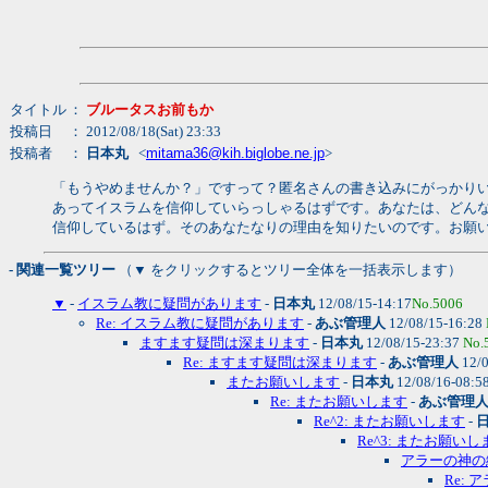
タイトル
：
ブルータスお前もか
投稿日
： 2012/08/18(Sat) 23:33
投稿者
：
日本丸
<
mitama36@kih.biglobe.ne.jp
>
「もうやめませんか？」ですって？匿名さんの書き込みにがっかり
あってイスラムを信仰していらっしゃるはずです。あなたは、どん
信仰しているはず。そのあなたなりの理由を知りたいのです。お願
- 関連一覧ツリー
（▼ をクリックするとツリー全体を一括表示します）
▼
-
イスラム教に疑問があります
-
日本丸
12/08/15-14:17
No.5006
Re: イスラム教に疑問があります
-
あぶ管理人
12/08/15-16:28
ますます疑問は深まります
-
日本丸
12/08/15-23:37
No.
Re: ますます疑問は深まります
-
あぶ管理人
12/0
またお願いします
-
日本丸
12/08/16-08:5
Re: またお願いします
-
あぶ管理
Re^2: またお願いします
-
Re^3: またお願いし
アラーの神の
Re: