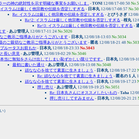
 アラーの神の絶対性を示す明確な事実をお願いしま..
-
TONI
12/08/17-00:50
No.
イスラムは厳しく他宗教や伝統を否定しすぎる
-
日本丸
12/08/17-08:57
No.50
Re: イスラムは厳しく他宗教や伝統を否定しすぎる
-
とびうさぎ
12/08
Re^2: イスラムは厳しく他宗教や伝統を否定しすぎる
-
桜丸
12/
Re^3: イスラムは厳しく他宗教や伝統を否定しすぎる
-
ます
-
あぶ管理人
12/08/17-11:24
No.5026
なご教示ご指導ありがとうございます
-
日本丸
12/08/18-13:03
No.5034
 皆様のご親切なご教示ご指導ありがとうございます
-
匿名
12/08/18-21:48
No.50
ブルータスお前もか
-
日本丸
12/08/18-23:33
No.5043
と長い意見
-
あぶ管理人
12/08/19-02:29
No.5046
本当に無知をさらけ出してしまい恥ずかしい限りですす..
-
日本丸
12/08/19-1
最初に書いた通り
-
あぶ管理人
12/08/19-13:08
No.5048
頑なな心を捨てて素直に生きましょう
-
日本丸
12/08/19-17:22
Re: 頑なな心を捨てて素直に生きましょう
-
匿名の１人
1
頑なな心を捨てて素直に生きましょう
-
日本丸
12/08/19-17:23
押し売り
-
あぶ管理人
12/08/19-19:25
No.5051
Re: 日本丸さんにオススメしたいもの
-
Taha
12/0
押し売りしてすみません
-
日本丸
12/08/20-21:21
い）