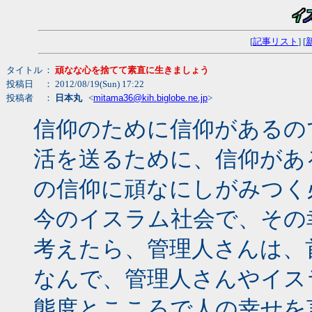
[
記事リスト
] [
タイトル
：
頑なな心を捨てて素直に生きましょう
投稿日
： 2012/08/19(Sun) 17:22
投稿者
：
日本丸
<
mitama36@kih.biglobe.ne.jp
>
信仰のために信仰があるの
活を送るために、信仰があ
の信仰に頑なにしがみつく
今のイスラム社会で、その
考えたら、管理人さんは、
なんで、管理人さんやイス
態度とこころで人の幸せを