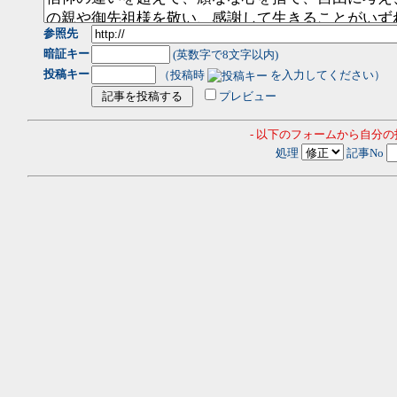
参照先
暗証キー
(英数字で8文字以内)
投稿キー
（投稿時
を入力してください）
プレビュー
- 以下のフォームから自分
処理
記事No