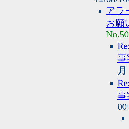
アラ
お願
No.50
R
事
月
R
事
00