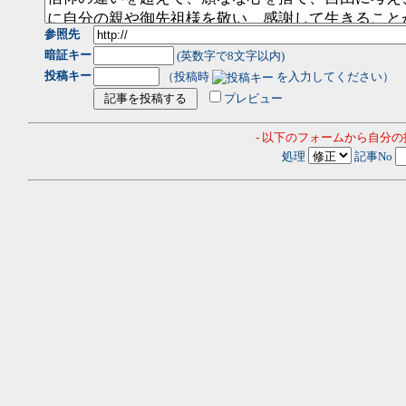
参照先
暗証キー
(英数字で8文字以内)
投稿キー
（投稿時
を入力してください）
プレビュー
- 以下のフォームから自分
処理
記事No