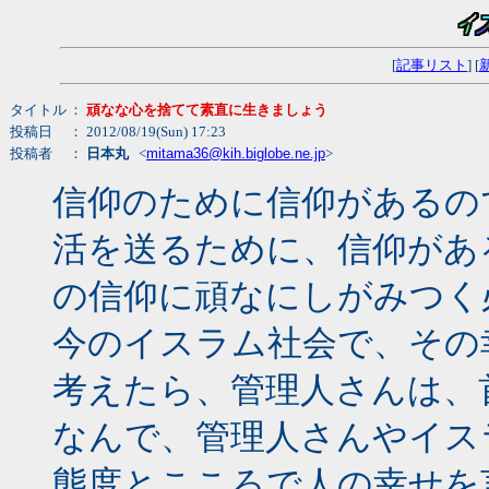
[
記事リスト
] [
タイトル
：
頑なな心を捨てて素直に生きましょう
投稿日
： 2012/08/19(Sun) 17:23
投稿者
：
日本丸
<
mitama36@kih.biglobe.ne.jp
>
信仰のために信仰があるの
活を送るために、信仰があ
の信仰に頑なにしがみつく
今のイスラム社会で、その
考えたら、管理人さんは、
なんで、管理人さんやイス
態度とこころで人の幸せを