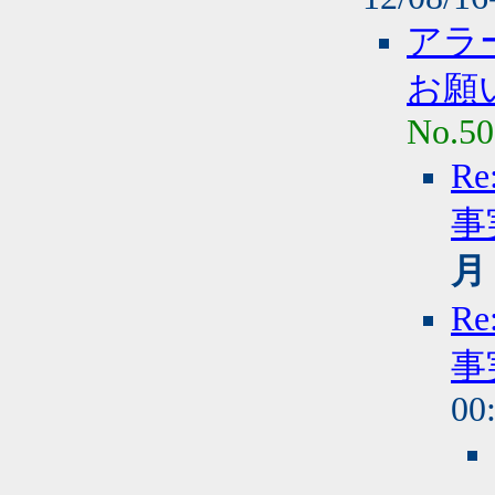
アラ
お願
No.50
R
事
月
R
事
00