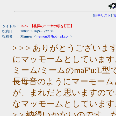
[
記事リスト
] [
タイトル
：
Re^5: 【礼拝のニーヤの項を訂正】
投稿日
： 2008/03/16(Sun) 22:34
投稿者
：
Memon
<
memon3@hotmail.com
>
> > > ありがとうござ
にマッモームとしています。ma!
ミーム/ミームのmaF'u:
長母音のようにマーモーム
が、まれだと思いますので
なマッモームとしています
> > 納得いかないのです