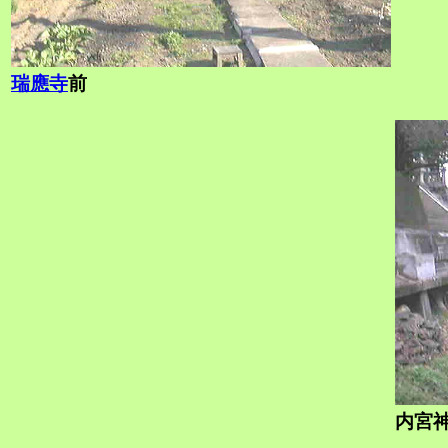
瑞應寺
前
内宮