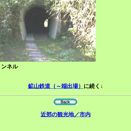
トンネル
鉱山鉄道（～端出場）
に続く↓
近郊の観光地／市内