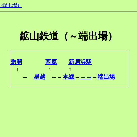
～端出場）
鉱山鉄道（～端出場）
惣開
西原
新居浜駅
↑ ↑ ↑
←
星越
→→
本線
→
→→
→
端出場