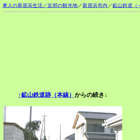
東人の新居浜生活／近郊の観光地
／
新居浜市内
／
鉱山鉄道（
↑鉱山鉄道跡（本線）
からの続き↓