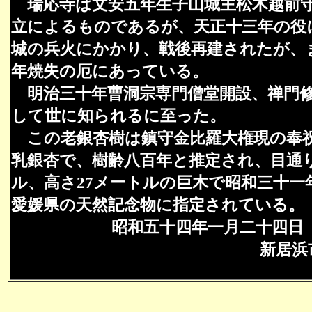
瑞応寺は文安五年生子山城主松木越前
立によるものであるが、天正十三年の役
城の兵火にかかり、戦後再建されたが、
年焼失の厄にあっている。
明治三十年曹洞宗専門僧堂開設、禅門
して世に知られるに至った。
この老銀杏樹は鎮守金比羅大権現の奉
乳銀杏で、樹齢八百年と推定され、目通り
ル、高さ27メートルの巨木で昭和三十一
愛媛県の天然記念物に指定されている。
昭和五十四年一月二十四日
新居浜