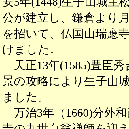
安5年(1448)生子山城
公が建立し、鎌倉より
を招いて、仏国山瑞應
けました。
天正13年(1585)豊
景の攻略により生子山
ました。
万治3年（1660)分
寺の九世白翁禅師を迎