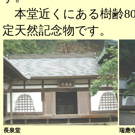
本堂近くにある樹齢80
定天然記念物です。
長泉堂
瑞應