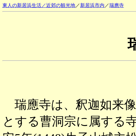
東人の新居浜生活／近郊の観光地
／
新居浜市内
／
瑞應寺
瑞應寺は、釈迦如来像
とする曹洞宗に属する