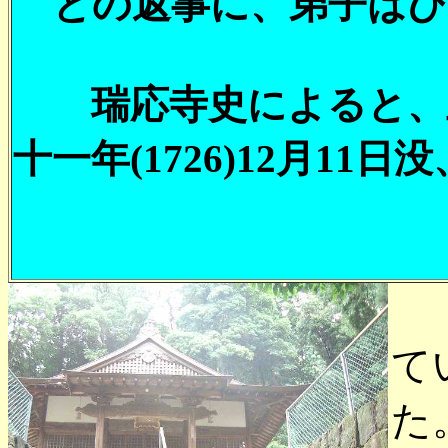
との返事に、弟子はび
瑞応寺史によると、五
十一年(1726)12月1
て
た