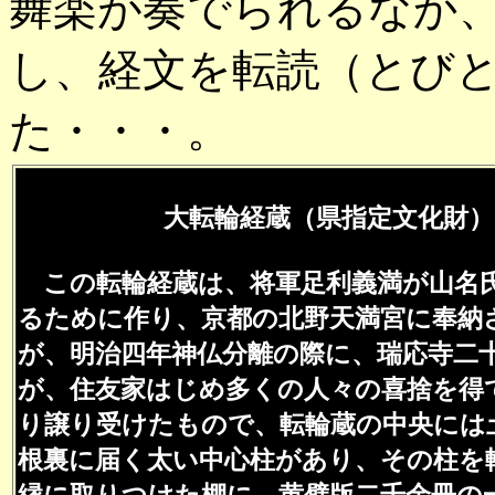
舞楽が奏でられるなか
し、経文を転読（とび
た・・・。
大転輪経蔵（県指定文化財）
この転輪経蔵は、将軍足利義満が山名
るために作り、京都の北野天満宮に奉納
が、明治四年神仏分離の際に、瑞応寺二
が、住友家はじめ多くの人々の喜捨を得
り譲り受けたもので、転輪蔵の中央には
根裏に届く太い中心柱があり、その柱を
縁に取りつけた棚に、黄檗版二千余冊の