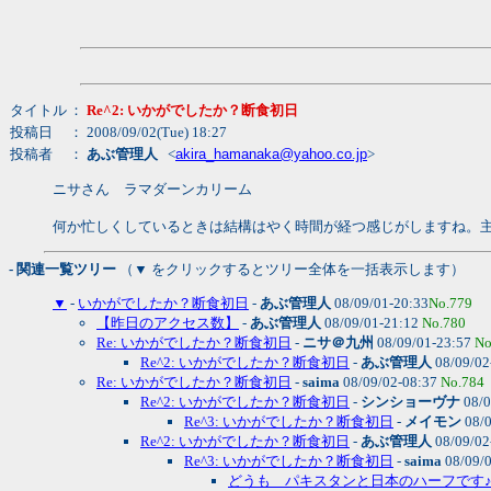
タイトル
：
Re^2: いかがでしたか？断食初日
投稿日
： 2008/09/02(Tue) 18:27
投稿者
：
あぶ管理人
<
akira_hamanaka@yahoo.co.jp
>
ニサさん ラマダーンカリーム
何か忙しくしているときは結構はやく時間が経つ感じがしますね。
- 関連一覧ツリー
（▼ をクリックするとツリー全体を一括表示します）
▼
-
いかがでしたか？断食初日
-
あぶ管理人
08/09/01-20:33
No.779
【昨日のアクセス数】
-
あぶ管理人
08/09/01-21:12
No.780
Re: いかがでしたか？断食初日
-
ニサ＠九州
08/09/01-23:57
No
Re^2: いかがでしたか？断食初日
-
あぶ管理人
08/09/02
Re: いかがでしたか？断食初日
-
saima
08/09/02-08:37
No.784
Re^2: いかがでしたか？断食初日
-
シンショーヴナ
08/0
Re^3: いかがでしたか？断食初日
-
メイモン
08/0
Re^2: いかがでしたか？断食初日
-
あぶ管理人
08/09/02
Re^3: いかがでしたか？断食初日
-
saima
08/09/
どうも パキスタンと日本のハーフです