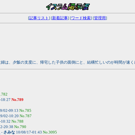
[
記事リスト
] [
新着記事
] [
ワード検索
] [
管理用
]
主婦は、夕飯の支度に、帰宅した子供の面倒にと、結構忙しいのが時間が速く
.782
-18:27
No.789
9/02-09:13
No.785
9/02-10:20
No.787
-10:32
No.788
02-20:38
No.790
♪
-
さみな
10/08/17-01:43
No.3095