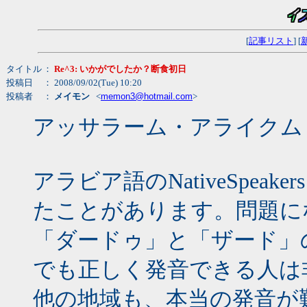
[
記事リスト
] [
タイトル
：
Re^3: いかがでしたか？断食初日
投稿日
： 2008/09/02(Tue) 10:20
投稿者
：
メイモン
<
memon3@hotmail.com
>
アッサラーム・アライクム
アラビア語のNativeSpe
たことがあります。問題に
「ダードゥ」と「ザード」
でも正しく発音できる人は
他の地域も、本当の発音が