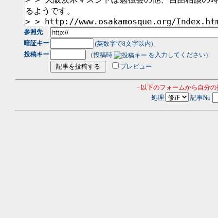
参照先
暗証キー
(英数字で8文字以内)
投稿キー
（投稿時
を入力してください）
プレビュー
- 以下のフォームから自分
処理
記事No