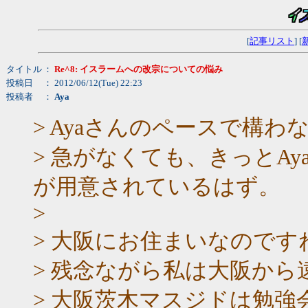
[
記事リスト
] [
タイトル
：
Re^8: イスラームへの改宗についての悩み
投稿日
： 2012/06/12(Tue) 22:23
投稿者
：
Aya
> Ayaさんのペースで構
> 急がなくても、きっとA
が用意されているはず。
>
> 大阪にお住まいなのです
> 残念ながら私は大阪か
> 大阪茨木マスジドは勉