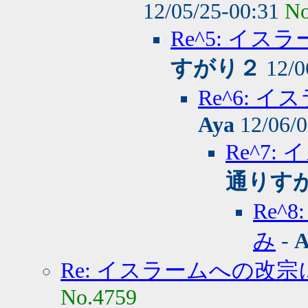
12/05/25-00:31
No
Re^5: イ
すがり２
12/0
Re^6:
Aya
12/06/0
Re^7
通りす
Re
み
-
A
Re: イスラームへの改
No.4759