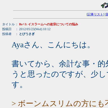
[
記事リスト
] [
タイトル
：
Re^3: イスラームへの改宗についての悩み
投稿日
： 2012/05/23(Wed) 10:12
投稿者
：
とびうさぎ
Ayaさん、こんにちは。
書いてから、余計な事・的
うと思ったのですが、少し
す。
> ボーンムスリムの方に