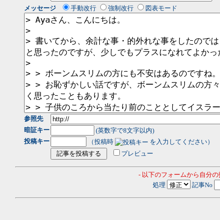
メッセージ
手動改行
強制改行
図表モード
参照先
暗証キー
(英数字で8文字以内)
投稿キー
（投稿時
を入力してください）
プレビュー
- 以下のフォームから自分
処理
記事No