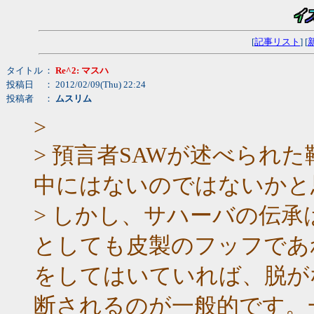
[
記事リスト
] [
タイトル
：
Re^2: マスハ
投稿日
： 2012/02/09(Thu) 22:24
投稿者
：
ムスリム
>
> 預言者SAWが述べられ
中にはないのではないかと
> しかし、サハーバの伝
としても皮製のフッフであ
をしてはいていれば、脱が
断されるのが一般的です。