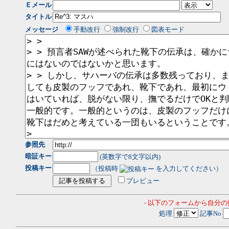
Ｅメール
タイトル
メッセージ
手動改行
強制改行
図表モード
参照先
暗証キー
(英数字で8文字以内)
投稿キー
（投稿時
を入力してください）
プレビュー
- 以下のフォームから自分
処理
記事No