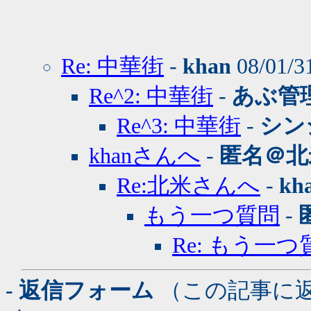
Re: 中華街
-
khan
08/01/3
Re^2: 中華街
-
あぶ管
Re^3: 中華街
-
シン
khanさんへ
-
匿名＠北
Re:北米さんへ
-
kh
もう一つ質問
-
Re: もう一つ
- 返信フォーム
（この記事に