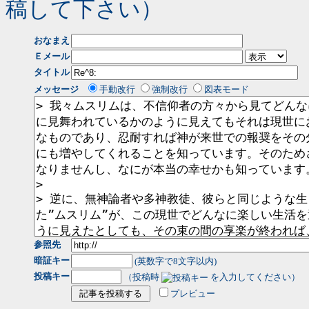
稿して下さい）
おなまえ
Ｅメール
タイトル
メッセージ
手動改行
強制改行
図表モード
参照先
暗証キー
(英数字で8文字以内)
投稿キー
（投稿時
を入力してください）
プレビュー