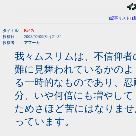
[
記事リスト
] [
タイトル
：
Re^7:
投稿日
： 2008/02/09(Sat) 21:32
投稿者
：
アフーカ
我々ムスリムは、不信仰者
難に見舞われているかのよ
る一時的なものであり、忍
分、いや何倍にも増やして
ためさほど苦にはなりませ
っています。