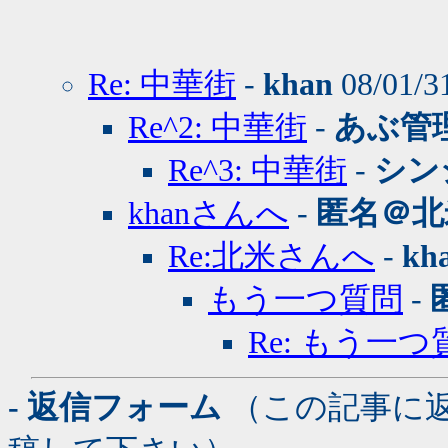
Re: 中華街
-
khan
08/01/3
Re^2: 中華街
-
あぶ管
Re^3: 中華街
-
シン
khanさんへ
-
匿名＠北
Re:北米さんへ
-
kh
もう一つ質問
-
Re: もう一つ
- 返信フォーム
（この記事に