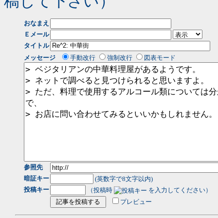
稿して下さい）
おなまえ
Ｅメール
タイトル
メッセージ
手動改行
強制改行
図表モード
参照先
暗証キー
(英数字で8文字以内)
投稿キー
（投稿時
を入力してください）
プレビュー