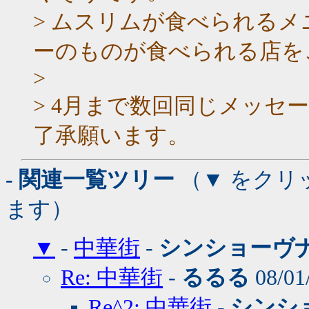
> ムスリムが食べられる
ーのものが食べられる店を
>
> 4月まで数回同じメッセ
了承願います。
- 関連一覧ツリー
（▼ をクリ
ます）
▼
-
中華街
-
シンショーヴ
Re: 中華街
-
るるる
08/01
Re^2: 中華街
-
シンシ