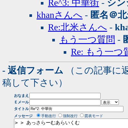
Re^3: 中華街
-
シン
khanさんへ
-
匿名＠北
Re:北米さんへ
-
kh
もう一つ質問
-
Re: もう一つ
- 返信フォーム
（この記事に
稿して下さい）
おなまえ
Ｅメール
タイトル
メッセージ
手動改行
強制改行
図表モード