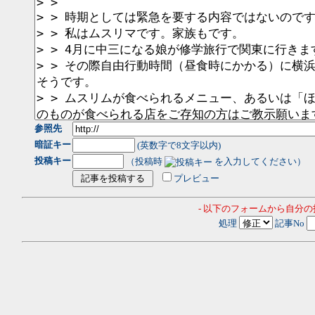
参照先
暗証キー
(英数字で8文字以内)
投稿キー
（投稿時
を入力してください）
プレビュー
- 以下のフォームから自分
処理
記事No