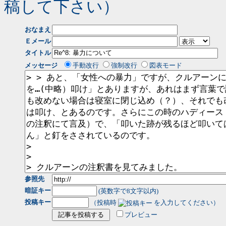
稿して下さい）
おなまえ
Ｅメール
タイトル
メッセージ
手動改行
強制改行
図表モード
参照先
暗証キー
(英数字で8文字以内)
投稿キー
（投稿時
を入力してください）
プレビュー