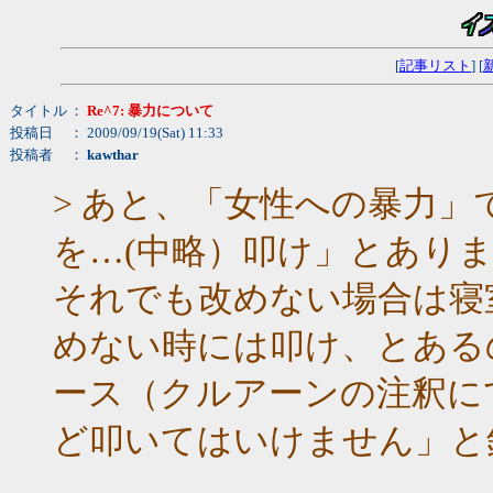
[
記事リスト
] [
タイトル
：
Re^7: 暴力について
投稿日
： 2009/09/19(Sat) 11:33
投稿者
：
kawthar
> あと、「女性への暴力
を…(中略）叩け」とあり
それでも改めない場合は寝
めない時には叩け、とある
ース（クルアーンの注釈に
ど叩いてはいけません」と