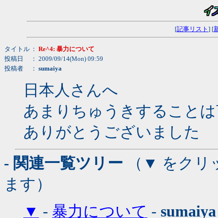
[
記事リスト
] [
タイトル
：
Re^4: 暴力について
投稿日
： 2009/09/14(Mon) 09:59
投稿者
：
sumaiya
日本人さんへ
あまりちゅうきすることは
ありがとうございました
- 関連一覧ツリー
（▼ をクリ
ます）
▼
-
暴力について
-
sumaiya