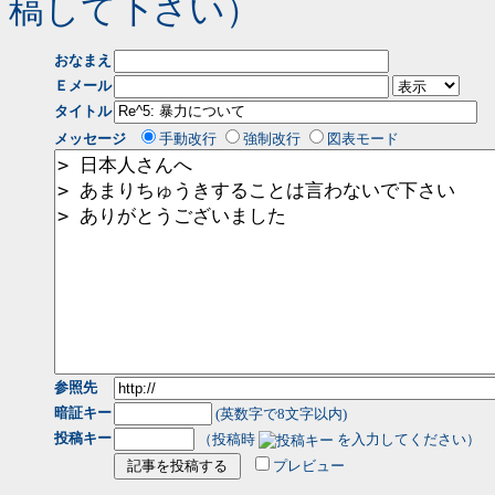
稿して下さい）
おなまえ
Ｅメール
タイトル
メッセージ
手動改行
強制改行
図表モード
参照先
暗証キー
(英数字で8文字以内)
投稿キー
（投稿時
を入力してください）
プレビュー