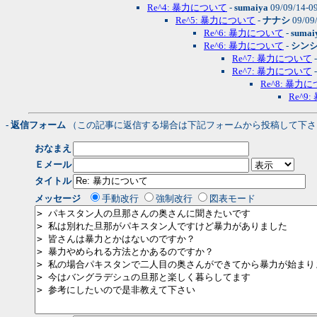
Re^4: 暴力について
-
sumaiya
09/09/14-0
Re^5: 暴力について
-
ナナシ
09/09
Re^6: 暴力について
-
sumai
Re^6: 暴力について
-
シン
Re^7: 暴力について
Re^7: 暴力について
Re^8: 暴力
Re^9
- 返信フォーム
（この記事に返信する場合は下記フォームから投稿して下さ
おなまえ
Ｅメール
タイトル
メッセージ
手動改行
強制改行
図表モード