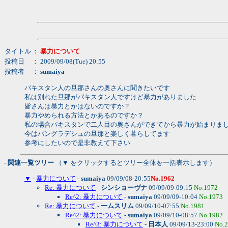
タイトル
：
暴力について
投稿日
： 2009/09/08(Tue) 20:55
投稿者
：
sumaiya
パキスタン人の旦那さんの奥さんに聞きたいです
私は別れた旦那がパキスタン人ですけど暴力がありました
皆さんは暴力とかはないのですか？
暴力やめられる方法とかあるのですか？
私の場合パキスタンで二人目の奥さんができてから暴力が始まりま
今はバングラデシュの旦那と楽しく暮らしてます
参考にしたいので是非教えて下さい
- 関連一覧ツリー
（▼ をクリックするとツリー全体を一括表示します）
▼
-
暴力について
-
sumaiya
09/09/08-20:55
No.1962
Re: 暴力について
-
シンショーヴナ
09/09/09-09:15
No.1972
Re^2: 暴力について
-
sumaiya
09/09/09-10:04
No.1973
Re: 暴力について
-
一ムスリム
09/09/10-07:55
No.1981
Re^2: 暴力について
-
sumaiya
09/09/10-08:57
No.1982
Re^3: 暴力について
-
日本人
09/09/13-23:00
No.