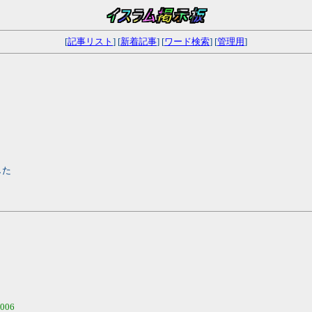
[
記事リスト
] [
新着記事
] [
ワード検索
] [
管理用
]
した
2006