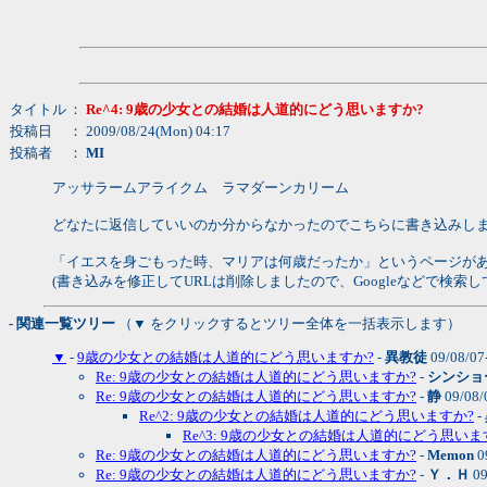
タイトル
：
Re^4: 9歳の少女との結婚は人道的にどう思いますか?
投稿日
： 2009/08/24(Mon) 04:17
投稿者
：
MI
アッサラームアライクム ラマダーンカリーム
どなたに返信していいのか分からなかったのでこちらに書き込みし
「イエスを身ごもった時、マリアは何歳だったか」というページが
(書き込みを修正してURLは削除しましたので、Googleなどで検索
- 関連一覧ツリー
（▼ をクリックするとツリー全体を一括表示します）
▼
-
9歳の少女との結婚は人道的にどう思いますか?
-
異教徒
09/08/07
Re: 9歳の少女との結婚は人道的にどう思いますか?
-
シンショ
Re: 9歳の少女との結婚は人道的にどう思いますか?
-
静
09/08/
Re^2: 9歳の少女との結婚は人道的にどう思いますか?
-
Re^3: 9歳の少女との結婚は人道的にどう思いま
Re: 9歳の少女との結婚は人道的にどう思いますか?
-
Memon
0
Re: 9歳の少女との結婚は人道的にどう思いますか?
-
Ｙ．Ｈ
09