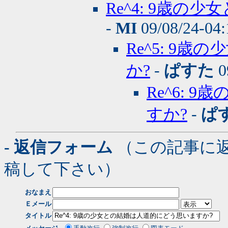
Re^4: 9歳
-
MI
09/08/24-04
Re^5: 9
か?
-
ぱすた
0
Re^6:
すか?
-
ぱ
- 返信フォーム
（この記事に
稿して下さい）
おなまえ
Ｅメール
タイトル