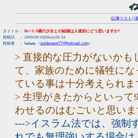
[
記事リスト
] [
タイトル
：
Re^3: 9歳の少女との結婚は人道的にどう思いますか?
投稿日
： 2009/08/10(Mon) 06:54
投稿者
：
Salam
<
spiderwort77@hotmail.com
>
> 直接的な圧力がないか
て、家族のために犠牲にな
ている事は十分考えられま
> 生理がきたからといって
わせるのはむごいと思いま
--->イスラム法では、強
れでも無理強いする場合は