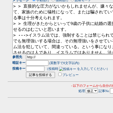
メッセージ
手動改行
強制改行
図表モード
参照先
暗証キー
(英数字で8文字以内)
投稿キー
（投稿時
を入力してください）
プレビュー
- 以下のフォームから自分
処理
記事No