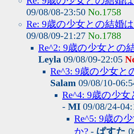
Re: 9歳の少女との結
09/08/08-23:50
No.1758
Re: 9歳の少女との結
09/08/09-21:27
No.1788
Re^2: 9歳の少女
Leyla
09/08/09-22:05
N
Re^3: 9歳の少
Salam
09/08/10-06:
Re^4: 9歳
-
MI
09/08/24-04
Re^5: 9
か?
-
ぱすた
0