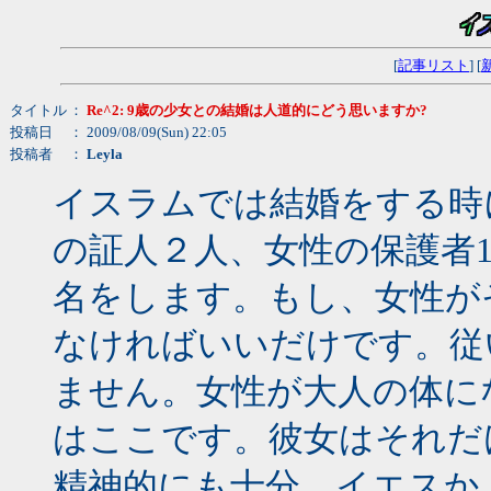
[
記事リスト
] [
タイトル
：
Re^2: 9歳の少女との結婚は人道的にどう思いますか?
投稿日
： 2009/08/09(Sun) 22:05
投稿者
：
Leyla
イスラムでは結婚をする時
の証人２人、女性の保護者
名をします。もし、女性が
なければいいだけです。従
ません。女性が大人の体に
はここです。彼女はそれだ
精神的にも十分、イエスか