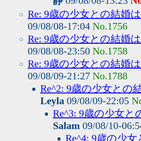
静
09/08/08-13:23
No
Re: 9歳の少女との結
09/08/08-17:04
No.1756
Re: 9歳の少女との結
09/08/08-23:50
No.1758
Re: 9歳の少女との結
09/08/09-21:27
No.1788
Re^2: 9歳の少女
Leyla
09/08/09-22:05
N
Re^3: 9歳の少
Salam
09/08/10-06:
Re^4: 9歳