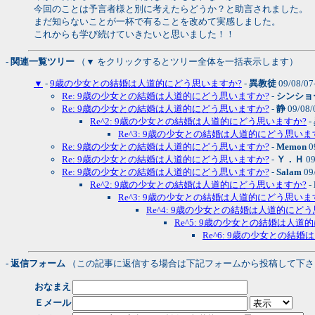
今回のことは予言者様と別に考えたらどうか？と助言されました。
まだ知らないことが一杯で有ることを改めて実感しました。
これからも学び続けていきたいと思いました！！
- 関連一覧ツリー
（▼ をクリックするとツリー全体を一括表示します）
▼
-
9歳の少女との結婚は人道的にどう思いますか?
-
異教徒
09/08/07
Re: 9歳の少女との結婚は人道的にどう思いますか?
-
シンショ
Re: 9歳の少女との結婚は人道的にどう思いますか?
-
静
09/08/
Re^2: 9歳の少女との結婚は人道的にどう思いますか?
-
Re^3: 9歳の少女との結婚は人道的にどう思いま
Re: 9歳の少女との結婚は人道的にどう思いますか?
-
Memon
0
Re: 9歳の少女との結婚は人道的にどう思いますか?
-
Ｙ．Ｈ
09
Re: 9歳の少女との結婚は人道的にどう思いますか?
-
Salam
09
Re^2: 9歳の少女との結婚は人道的にどう思いますか?
-
Re^3: 9歳の少女との結婚は人道的にどう思いま
Re^4: 9歳の少女との結婚は人道的にど
Re^5: 9歳の少女との結婚は人道
Re^6: 9歳の少女との結
- 返信フォーム
（この記事に返信する場合は下記フォームから投稿して下さ
おなまえ
Ｅメール