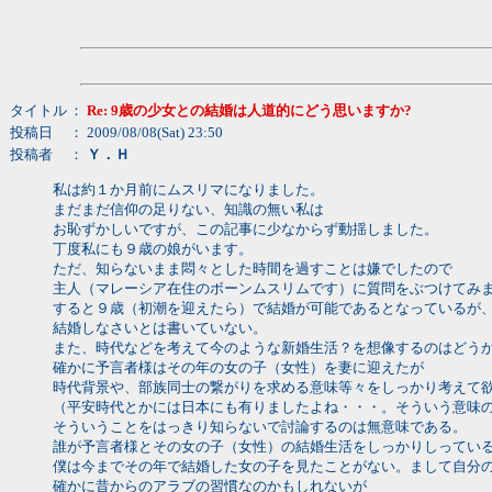
タイトル
：
Re: 9歳の少女との結婚は人道的にどう思いますか?
投稿日
： 2009/08/08(Sat) 23:50
投稿者
：
Ｙ．Ｈ
私は約１か月前にムスリマになりました。
まだまだ信仰の足りない、知識の無い私は
お恥ずかしいですが、この記事に少なからず動揺しました。
丁度私にも９歳の娘がいます。
ただ、知らないまま悶々とした時間を過すことは嫌でしたので
主人（マレーシア在住のボーンムスリムです）に質問をぶつけてみ
すると９歳（初潮を迎えたら）で結婚が可能であるとなっているが
結婚しなさいとは書いていない。
また、時代などを考えて今のような新婚生活？を想像するのはどう
確かに予言者様はその年の女の子（女性）を妻に迎えたが
時代背景や、部族同士の繋がりを求める意味等々をしっかり考えて
（平安時代とかには日本にも有りましたよね・・・。そういう意味
そういうことをはっきり知らないで討論するのは無意味である。
誰が予言者様とその女の子（女性）の結婚生活をしっかりしってい
僕は今までその年で結婚した女の子を見たことがない。まして自分
確かに昔からのアラブの習慣なのかもしれないが