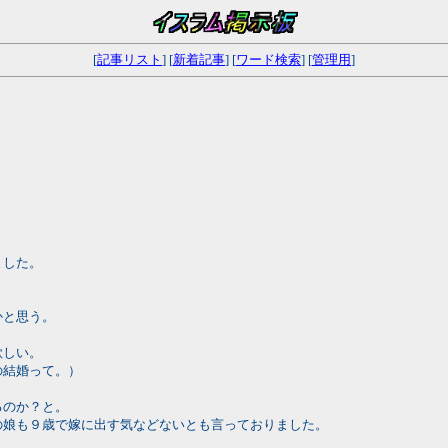
[
記事リスト
] [
新着記事
] [
ワード検索
] [
管理用
]
ました。
、
かと思う。
欲しい。
の結婚って。）
るのか？と。
の娘も９歳で嫁に出す気などないとも言っておりました。