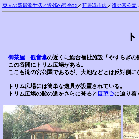
東人の新居浜生活／近郊の観光地
／
新居浜市内
／
滝の宮公園
ト
御茶屋 観音堂
の近くに総合福祉施設「やすらぎの
この谷間にトリム広場がある。
ここも滝の宮公園であるが、大池などとは反対側に
トリム広場には簡単な遊具が設置されている。
トリム広場の脇の道をさらに登ると
展望台
に辿り着