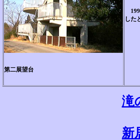
19
し
第二展望台
滝
新