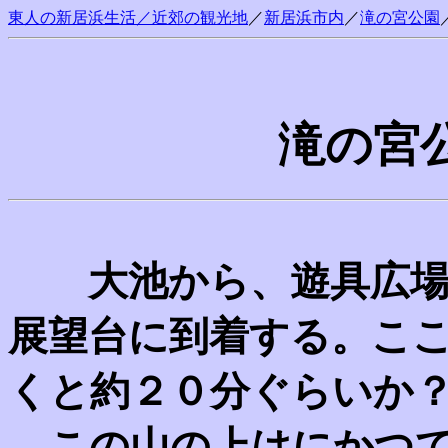
東人の新居浜生活／近郊の観光地
／
新居浜市内
／
滝の宮公園
滝の宮
大池から、遊具広場
展望台に到着する。こ
くと約２０分ぐらいか
この山の上はにかつて