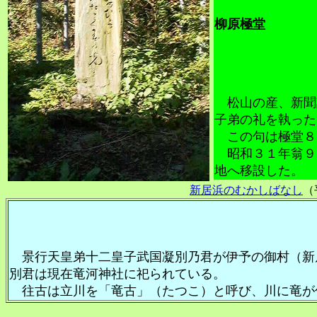
柳原極堂
松山の産、新聞
子弟の礼を執った
この句は極堂８
昭和３１年翁９
地へ移設した。
新居浜のむかしばなし
（
景行天皇弟十二皇子武国凝別乃君が伊予の御村（新
別君は現在竜河神社に祀られている。
往古は立川を「竜古」（たつこ）と呼び、川に竜が