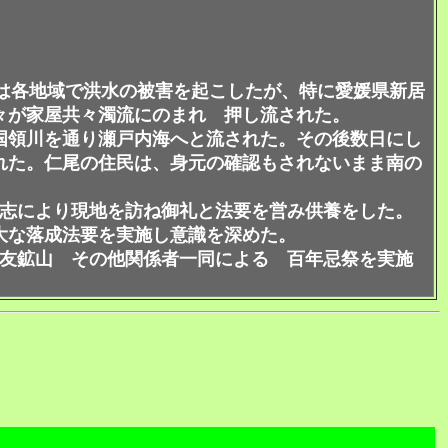
風雨は各地域で洪水の被害を起こしたが、特に愛媛県新居
々が家屋共々濁流にのまれ 押し流された。
領川を通り瀬戸内海へと流された。その後数日にし
れた。仁尾の住民は、身元の確認もされないまま南の
有志により現地を訪ね御礼と法要を営み供養をした。
大な落成法要を実施し意識を深めた。
住友鉱山 その他関係者一同による 百年忌祭を実施