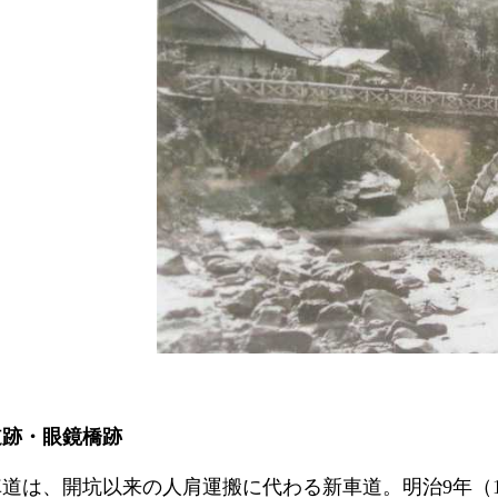
道跡・眼鏡橋跡
は、開坑以来の人肩運搬に代わる新車道。明治9年（187