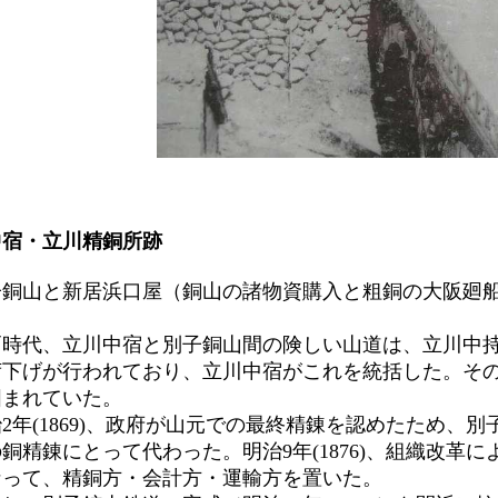
中宿・立川精銅所跡
山と新居浜口屋（銅山の諸物資購入と粗銅の大阪廻船を取
。
時代、立川中宿と別子銅山間の険しい山道は、立川中持
荷下げが行われており、立川中宿がこれを統括した。そ
囲まれていた。
年(1869)、政府が山元での最終精錬を認めたため、
銅精錬にとって代わった。明治9年(1876)、組織改革によ
なって、精銅方・会計方・運輸方を置いた。