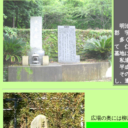
明治
郡 
多く
て 
墓地
私達
平成
その
し、
広場の奥には柳