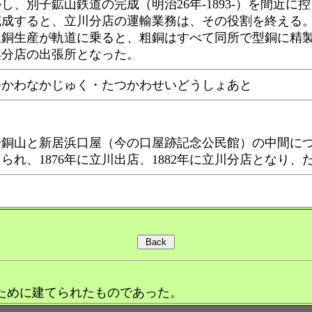
、別子鉱山鉄道の完成（明治26年-1893-）を間近に控え
成すると、立川分店の運輸業務は、その役割を終える。さら
銅生産が軌道に乗ると、粗銅はすべて同所で型銅に精製され
浜分店の出張所となった。
かわなかじゅく・たつかわせいどうしょあと
銅山と新居浜口屋（今の口屋跡記念公民館）の中間につく
られ、1876年に立川出店、1882年に立川分店となり
ために建てられたものであった。