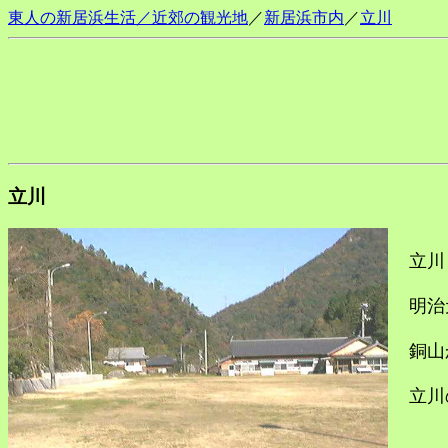
東人の新居浜生活／近郊の観光地
／
新居浜市内
／
立川
立川
立川（
明治元
銅山か
立川の