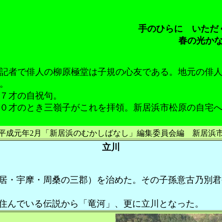
手のひらに いただ
春の光か
記者で俳人の柳原極堂は子規の心友である。地元の俳人
。
７才の自祝句。
０才のとき三嶺子がこれを拝領。新居浜市松原の自宅へ
平成元年2月「新居浜のむかしばなし」編集委員会編 新居浜
立川
居・宇摩・周桑の三郡）を治めた。その子孫意古乃別君
住んでいる伝説から「竜河」、更に立川となった。