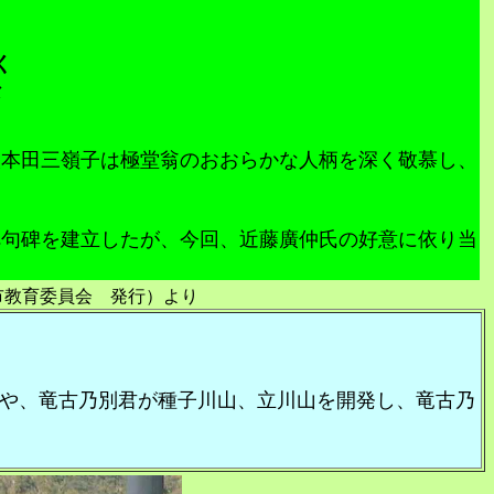
く
な
本田三嶺子は極堂翁のおおらかな人柄を深く敬慕し、
句碑を建立したが、今回、近藤廣仲氏の好意に依り当
市教育委員会 発行）より
や、竜古乃別君が種子川山、立川山を開発し、竜古乃