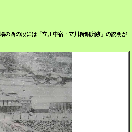
広場の西の段には「立川中宿・立川精銅所跡」の説明が