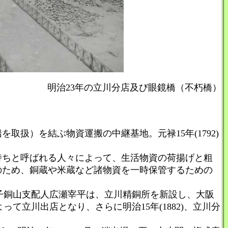
明治23年の立川分店及び眼鏡橋（不朽橋）
扱）を結ぶ物資運搬の中継基地。元禄15年(1792)
ちと呼ばれる人々によって、生活物資の荷揚げと粗
のため、銅蔵や米蔵など諸物資を一時保管するための
別子銅山支配人広瀬宰平は、立川精銅所を新設し、大阪
って立川出店となり、さらに明治15年(1882)、立川分