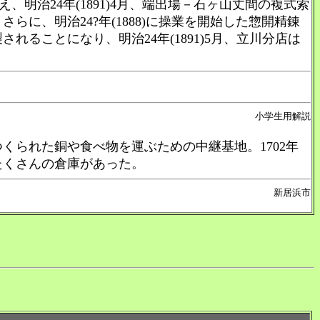
、明治24年(1891)4月、端出場－石ヶ山丈間の複式索
に、明治24?年(1888)に操業を開始した惣開精錬
ることになり、明治24年(1891)5月、立川分店は
小学生用解説
られた銅や食べ物を運ぶための中継基地。1702年
、たくさんの倉庫があった。
新居浜市