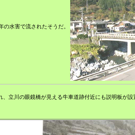
年の水害で流されたそうだ。
られ、立川の眼鏡橋が見える牛車道跡付近にも説明板が設