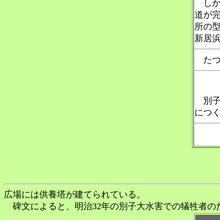
しかし
道が完
所の型
新居
たつ
別子
につく
広場には供養塔が建てられている。
碑文によると、明治32年の別子大水害での犠牲者の