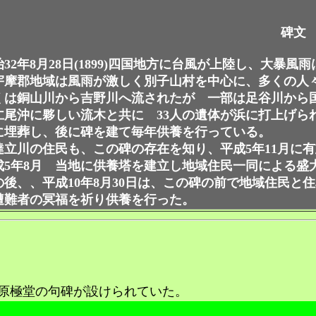
碑文
32年8月28日(1899)四国地方に台風が上陸し、大暴
宇摩郡地域は風雨が激しく別子山村を中心に、多くの人
は銅山川から吉野川へ流されたが 一部は足谷川から国
仁尾沖に夥しい流木と共に 33人の遺体が浜に打上げら
に埋葬し、後に碑を建て毎年供養を行っている。
立川の住民も、この碑の存在を知り、平成5年11月に
5年8月 当地に供養塔を建立し地域住民一同による盛
後、、平成10年8月30日は、この碑の前で地域住民と
遭難者の冥福を祈り供養を行った。
原極堂の句碑が設けられていた。