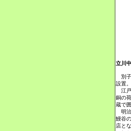
立川
別子銅
設置
江戸
銅の
蔵で
明治2
鰻谷の
店と