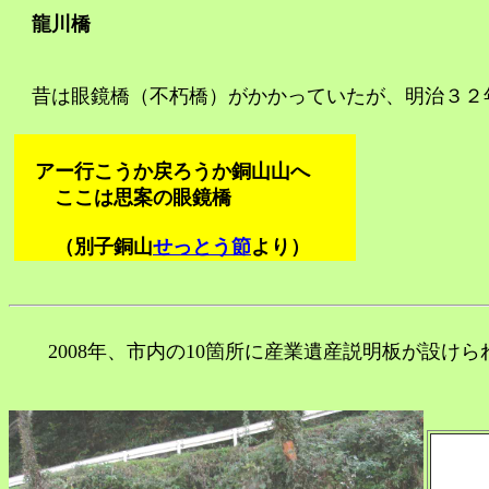
龍川橋
昔は眼鏡橋（不朽橋）がかかっていたが、明治３２
アー行こうか戻ろうか銅山山へ
ここは思案の眼鏡橋
（別子銅山
せっとう節
より）
2008年、市内の10箇所に産業遺産説明板が設け