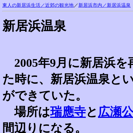
東人の新居浜生活／近郊の観光地
／
新居浜市内／
新居浜温泉
新居浜温泉
2005年9月に新居浜を
た時に、新居浜温泉と
ができていた。
場所は
瑞應寺
と
広瀬
間辺りになる。