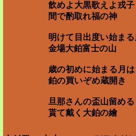
飲めよ大黒歌えよ戎子
間で酌取れ福の神
明けて目出度い始まる
金場大鉑富士の山
歳の初めに始まる月は
鉑の買いぞめ蔵開き
旦那さんの盃山留める
貰て戴く大鉑の繪