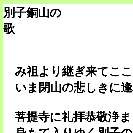
別子銅山の
み祖より継ぎ来てここ
いま閉山の悲しきに逢
菩提寺に礼拝恭敬浄ま
身もて入りゆく別子の