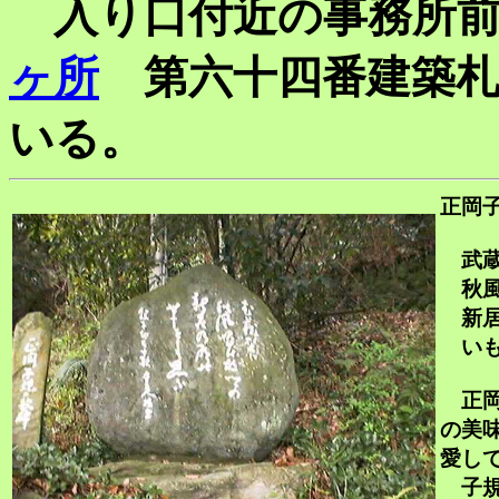
入り口付近の事務所前
ヶ所
第六十四番建築札
いる。
正岡
武蔵
秋風
新居
いも
正岡
の美
愛し
子規