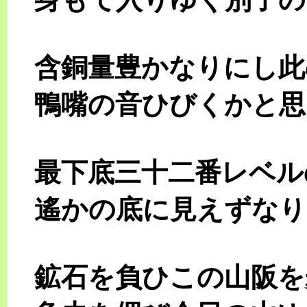
含銅量豊かなりにし此
鴨嘴の音ひびくかと思
最下底三十二番レベ
遙かの底に見えずなり
鉱石を負ひこの山阪を