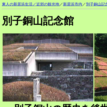
東人の新居浜生活／近郊の観光地
／
新居浜市内
／
別子銅山記
別子銅山記念館