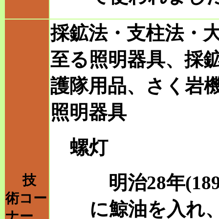
採鉱法・支柱法・
至る照明器具、採
護隊用品、さく岩
照明器具
螺灯
明治28年(18
技
術コー
に鯨油を入れ
ナー