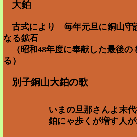
大鉑
古式により 毎年元旦に銅山守
なる鉱石
（昭和48年度に奉献した最後のも
る）
別子銅山大鉑の歌
いまの旦那さんよ末代
鉑にゃ歩くが増す人が