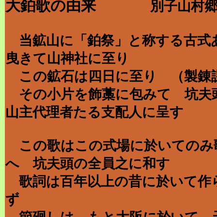
大鉑歌の由来
別子山村郷土誌
当鉱山に「鉑祭」と称する古式
曳きて山神社に至り
この鉱石は四日に至り （製錬
その小片を飾藁に包みて 坑夫
山主代理者たる支配人に呈す
この歌はこの式場に於いてのみ
へ 坑夫頭の全員之に和す
歌詞は百年以上の昔に於いて作
ず