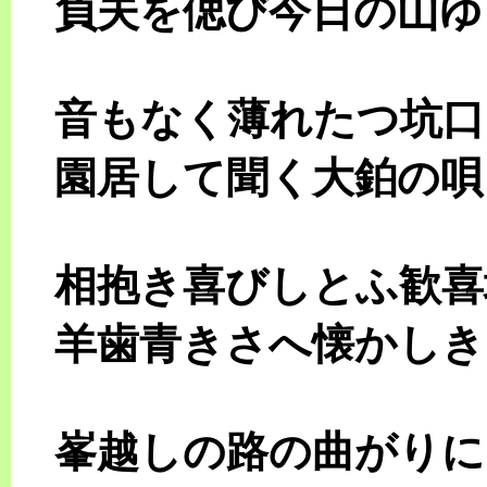
負夫を偲び今日の山ゆ
音もなく薄れたつ坑口
園居して聞く大鉑の唄
相抱き喜びしとふ歓
羊歯青きさへ懐かしき
峯越しの路の曲がりに