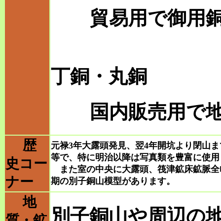
貿易用で御用銅
丁銅・丸銅
国内販売用で地
歴
元禄3年大露頭発見、翌4年開坑より閉山
等で、特に明治以降は写真類を豊富に使用
史コー
また室の中央に大露頭、筏津鉱床鉱脈全
ナー
期の別子銅山模型があります。
地
別子銅山や周辺の
質・鉱