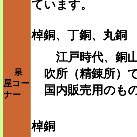
ています。
棹銅、丁銅、丸銅
江戸時代、銅山
吹所（精錬所）
泉
屋コー
国内販売用のも
ナー
棹銅