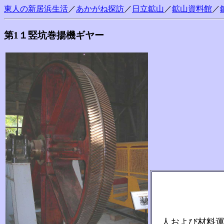
東人の新居浜生活
／
あかがね探訪
／
日立鉱山
／
鉱山資料館
／
第1１竪坑巻揚機ギヤー
人および材料運搬