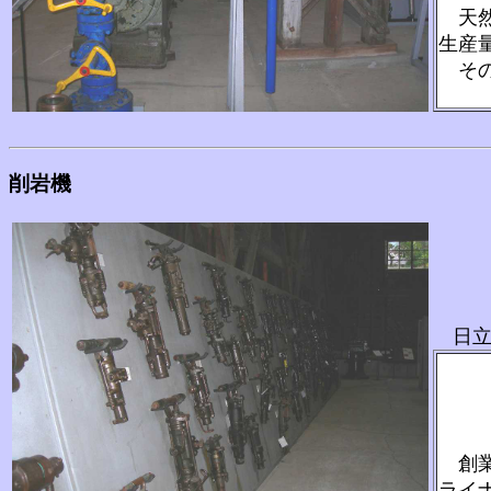
天然
生産
その
削岩機
日立
創業
ライ