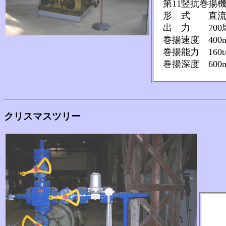
第11竪抗巻揚
形 式 直流
出 力 700
巻揚速度 400
巻揚能力 160t
巻揚深度 600
クリスマスツリー