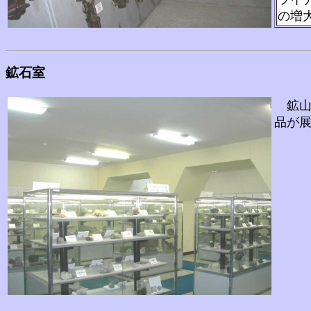
の増
鉱石室
鉱山
品が