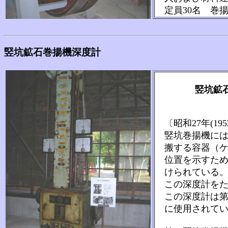
定員30名 巻揚
竪坑鉱石巻揚機深度計
竪坑鉱
〔昭和27年(19
竪坑巻揚機には
搬する容器（ケ
位置を示すため
けられている。
この深度計をた
この深度計は第
に使用されてい