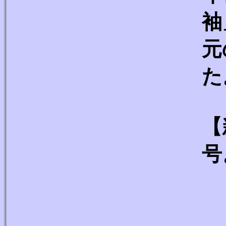
袖
元
た
【
号