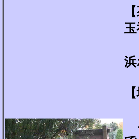
【
玉
浜
【
こ