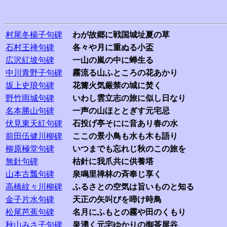
村尾冬楊子句碑
わが故郷に戦国城址夏の草
石村王禅句碑
各々や月に重ぬる小盃
広沢紅坡句碑
一山の嵐の中に蝉生る
中川青野子句碑
霧流る山ふところの花あかり
坂上史琅句碑
花篝火気厳禁の城に焚く
野竹雨城句碑
いわし雲立志の旅に似し日なり
名本勝山句碑
一声の山ほととぎす元宅忌
伏見東天紅句碑
石投げ亭そにに音あり春の水
前田伍健川柳碑
ここの景小鳥も水も木も語り
柳原極堂句碑
いつまでも忘れじ秋のこの旅を
無針句碑
枯針に我爪共に供養塔
山本古瓢句碑
泉鳴里禅林の斉奉じ享く
高橋紋々川柳碑
ふるさとの空気は旨いものと知る
金子片水句碑
天正の矢叫びを啼け時鳥
松尾芭蕉句碑
名月にふもとの霧や田のくもり
秋山みさ子句碑
泉湧く元宅ゆかりの御茶屋谷