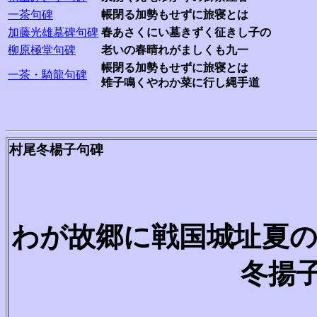
一茶句碑
帳閉る加勢もせずに旅寝とは
加藤光雄墓碑句碑
春あさくにい墓きずく征きし子の
柳原極堂句碑
老いの春晴れがましくも九一
帳閉る加勢もせずに旅寝
一茶・騎龍句碑
雉子鳴くやわか菜に行し縄手道
村尾冬楊子句碑
わが故郷に戦
冬揚