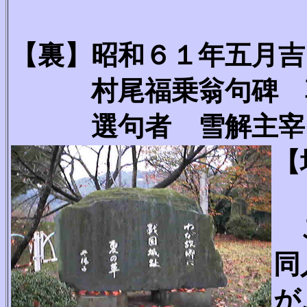
【裏】昭和６１年五
村尾福乗翁句碑 草
選句者 雪解主宰 
【
こ
同
が