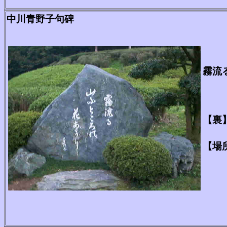
中川青野子句碑
霧流
【裏
昭和
【場