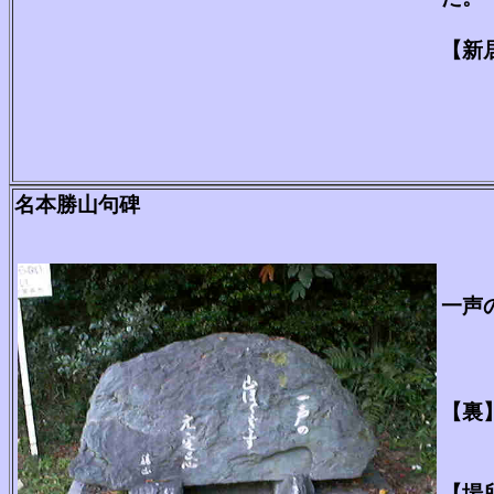
【新
名本勝山句碑
一声
【裏
故郷
【場