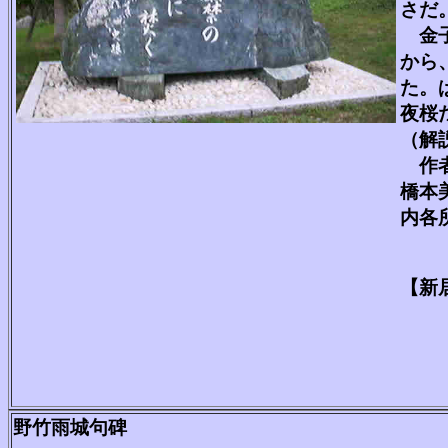
さだ
金子
から
た。
夜桜
（解
作者
橋本
内各
【新
野竹雨城句碑