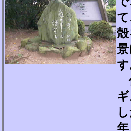
で
て
殻
景
す
作
ギ
し
年