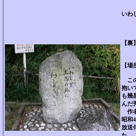
いわ
【裏
本名
【場
この
抱い
も幾
んだ
作者
昭和
放送
た