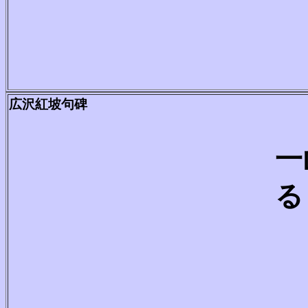
広沢紅坡句碑
一