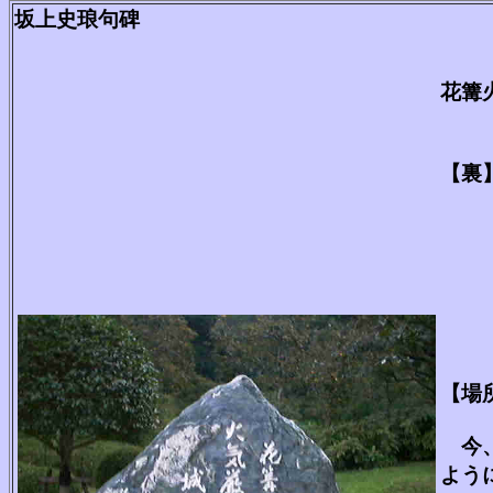
坂上史琅句碑
花篝
【裏
昭和
山
昭和
天
平
【場
今、
よう