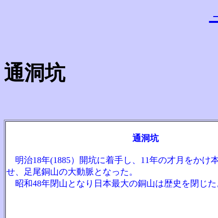
通洞坑
通洞坑
明治18年(1885）開坑に着手し、11年の才月をかけ
せ、足尾銅山の大動脈となった。
昭和48年閉山となり日本最大の銅山は歴史を閉じた