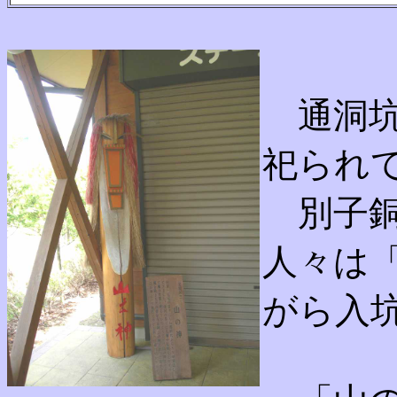
通洞坑
祀られ
別子銅
人々は
がら入