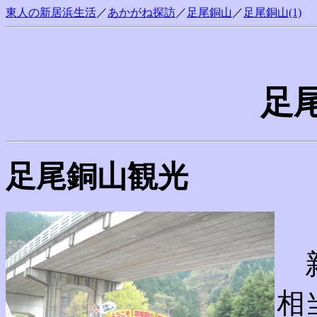
東人の新居浜生活
／
あかがね探訪
／
足尾銅山
／
足尾銅山(1)
足尾
足尾銅山観光
新
相