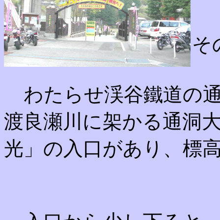
「
そ
わたらせ渓谷鐵道の通
渡良瀬川に架かる通洞
光」の入口があり、標高6