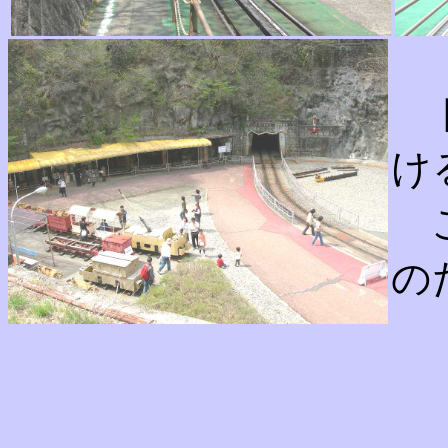
ト
け
こ
の